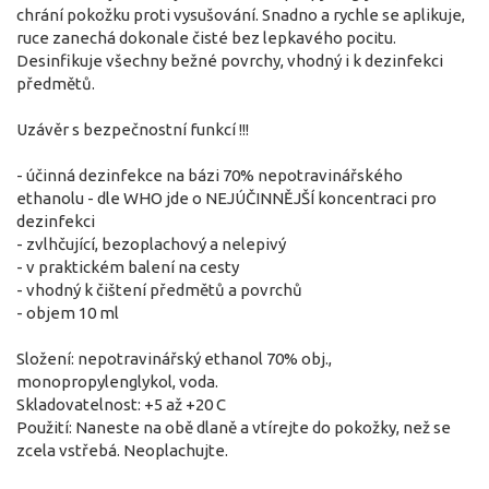
chrání pokožku proti vysušování. Snadno a rychle se aplikuje,
ruce zanechá dokonale čisté bez lepkavého pocitu.
Desinfikuje všechny bežné povrchy, vhodný i k dezinfekci
předmětů.
Uzávěr s bezpečnostní funkcí !!!
- účinná dezinfekce na bázi 70% nepotravinářského
ethanolu - dle WHO jde o NEJÚČINNĚJŠÍ koncentraci pro
dezinfekci
- zvlhčující, bezoplachový a nelepivý
- v praktickém balení na cesty
- vhodný k čištení předmětů a povrchů
- objem 10 ml
Složení: nepotravinářský ethanol 70% obj.,
monopropylenglykol, voda.
Skladovatelnost: +5 až +20 C
Použití: Naneste na obě dlaně a vtírejte do pokožky, než se
zcela vstřebá. Neoplachujte.