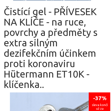
Čistící gel - PŘÍVESEK
NA KLÍČE - na ruce,
povrchy a předměty s
extra silným
dezifekčním účinkem
proti koronaviru
Hütermann ET10K -
klíčenka..
-37%
sleva končí
už za