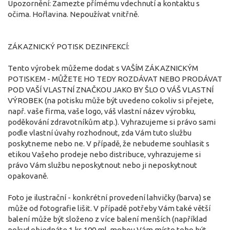
Upozornění: Zamezte přímému vdechnutí a kontaktu s
očima. Hořlavina. Nepoužívat vnitřně.
ZÁKAZNICKÝ POTISK DEZINFEKCÍ:
Tento výrobek můžeme dodat s VAŠÍM ZÁKAZNICKÝM
POTISKEM - MŮŽETE HO TEDY ROZDÁVAT NEBO PRODÁVAT
POD VAŠÍ VLASTNÍ ZNAČKOU JAKO BY ŠLO O VÁŠ VLASTNÍ
VÝROBEK (na potisku může být uvedeno cokoliv si přejete,
např. vaše firma, vaše logo, váš vlastní název výrobku,
poděkování zdravotníkům atp.). Vyhrazujeme si právo sami
podle vlastní úvahy rozhodnout, zda Vám tuto službu
poskytneme nebo ne. V případě, že nebudeme souhlasit s
etikou Vašeho prodeje nebo distribuce, vyhrazujeme si
právo Vám službu neposkytnout nebo ji neposkytnout
opakovaně.
Foto je ilustrační - konkrétní provedení lahvičky (barva) se
může od fotografie lišit. V případě potřeby Vám také větší
balení může být složeno z více balení menších (například
pokud objednáte 1 ks 100 ml, mohou Vám místo toho být