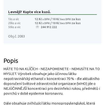
Levněji? Kupte více kusů.
1ks a víc
12 Kč
/ 10 Kč
za kus
s DPH
bez DPH
20ks a víc
12 Kč
/ 10 Kč
za kus
s DPH
bez DPH
50ks a víc
244 912 222
Obj.č. 2083
Popis
MÁTE TO NA KLÍČÍCH - NEZAPOMENETE - NEMUSÍTE NA TO
MYSLET. Výrobek obsahuje jako účinnou látku
nepotravinářský ethanol v koncentraci 70 % - dle aktuálního
doporučení Světové zdravotnické organizace (WHO) jde o
NEJÚČINNĚJŠÍ koncentraci pro dezinfekci rukou, předmětů i
povrchů v době epidemie koronaviru.
Dále obsahuje zvlhčující látku monopropylenglykol, která