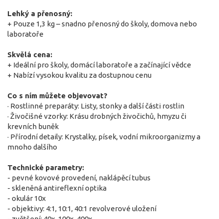
Lehký a přenosný:
+ Pouze 1,3 kg – snadno přenosný do školy, domova nebo
laboratoře
Skvělá cena:
+ Ideální pro školy, domácí laboratoře a začínající vědce
+ Nabízí vysokou kvalitu za dostupnou cenu
Co s ním můžete objevovat?
· Rostlinné preparáty: Listy, stonky a další části rostlin
· Živočišné vzorky: Krásu drobných živočichů, hmyzu či
krevních buněk
· Přírodní detaily: Krystalky, písek, vodní mikroorganizmy a
mnoho dalšího
Technické parametry:
- pevné kovové provedení, naklápěcí tubus
- skleněná antireflexní optika
- okulár 10x
- objektivy: 4:1, 10:1, 40:1 revolverové uložení
- zvětšení: 40x, 100x, 400x