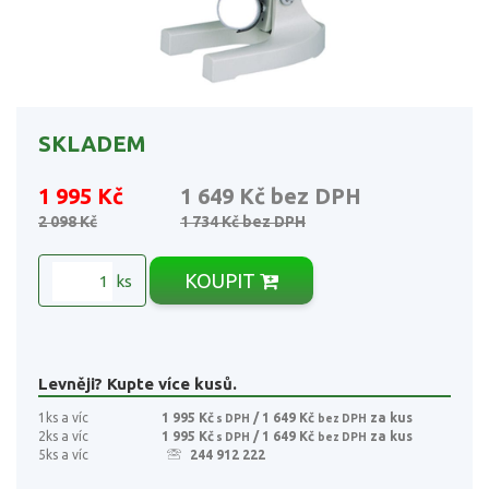
SKLADEM
1 995 Kč
1 649 Kč
bez DPH
2 098 Kč
1 734 Kč
bez DPH
KOUPIT
ks
Levněji? Kupte více kusů.
1ks a víc
1 995 Kč
/ 1 649 Kč
za kus
s DPH
bez DPH
2ks a víc
1 995 Kč
/ 1 649 Kč
za kus
s DPH
bez DPH
5ks a víc
244 912 222