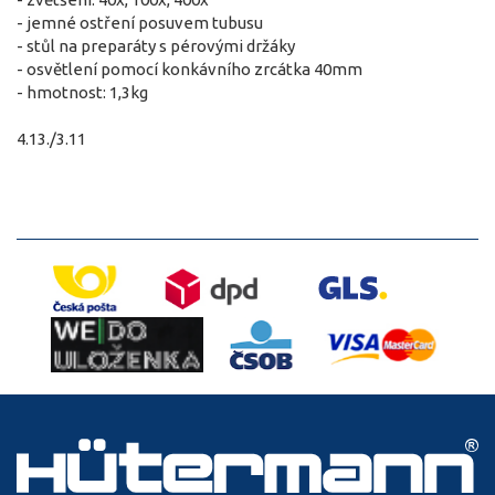
- jemné ostření posuvem tubusu
- stůl na preparáty s pérovými držáky
- osvětlení pomocí konkávního zrcátka 40mm
- hmotnost: 1,3kg
4.13./3.11