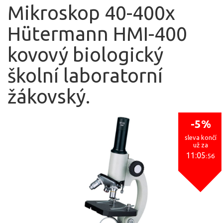
Mikroskop 40-400x
Hütermann HMI-400
kovový biologický
školní laboratorní
žákovský.
-5%
sleva končí
už za
11:05
:56