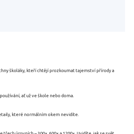
y školáky, kteří chtějí prozkoumat tajemství přírody a
oužívání, ať už ve škole nebo doma.
taily, které normálním okem nevidíte.
třech úrovních – 300×, 600× a 1200×. Uvidíte, jak se svět