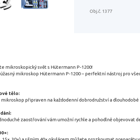
Obj.č. 1377
evte mikroskopický svět s Hütermann P-1200!
žasný mikroskop Hütermann P-1200 – perfektní nástroj pro všechn
ové tělo:
e mikroskop připraven na každodenní dobrodružství a dlouhodobé p
dání:
ednoduché zaostřování vám umožní rychle a pohodlně objevovat de
00×:
×, 15×, 30×) a silným 40× okulárem můžete prozkoumat preparáty ve 