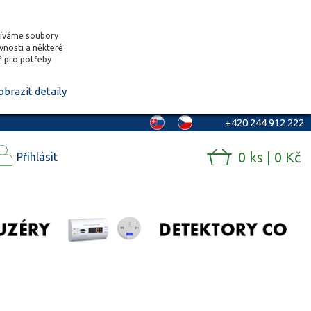
žíváme soubory
ěvnosti a některé
vě pro potřeby
obrazit detaily
+420 244 912 222
0 ks | 0 Kč
Přihlásit