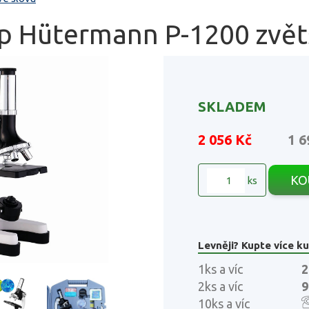
p Hütermann P-1200 zvět
SKLADEM
2 056 Kč
1 6
KO
ks
Levněji? Kupte více ku
1ks a víc
2
2ks a víc
9
10ks a víc