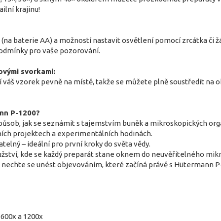
ilní krajinu!
(na baterie AA) a možností nastavit osvětlení pomocí zrcátka či
podmínky pro vaše pozorování.
ovými svorkami:
í váš vzorek pevně na místě, takže se můžete plně soustředit na o
ann P-1200?
způsob, jak se seznámit s tajemstvím buněk a mikroskopických or
lních projektech a experimentálních hodinách.
telný – ideální pro první kroky do světa vědy.
užství, kde se každý preparát stane oknem do neuvěřitelného mik
a nechte se unést objevováním, které začíná právě s Hütermann P
 600x a 1200x