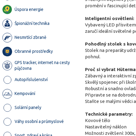
promění v fascinující deta
Úspora energie
Inteligentní osvětlení:
Špionážní technika
Vybavený LED přísvitem 
zaručí ideální světelné 
Nesmrtící zbraně
Pohodlný stolek s kov
Stolek na preparáty udrž
Obranné prostředky
pohnul.
GPS tracker, internet na cesty
půjčovna
Proč si vybrat Hüterm
Zábavný a interaktivní 
Autopříslušenství
Skvělý spojenec při ško
Robustní a snadno ovlada
Kempování
Připravte se na dobrodr
Staňte se malými vědci 
Solární panely
Technické parametry:
Kovové tělo
Váhy osobní a průmyslové
Nastavitelný náklon
Možnosti zvětšení: 300x,
Sport, zdraví a krása