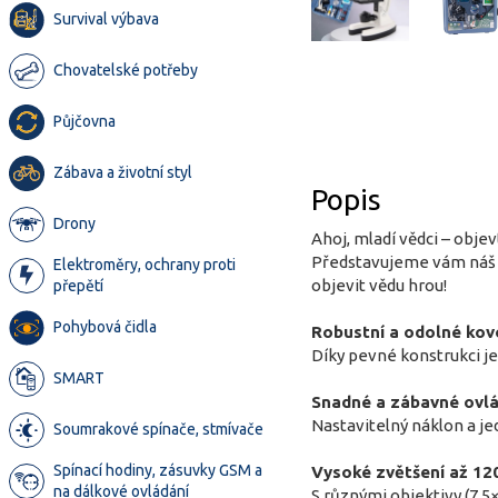
Survival výbava
Chovatelské potřeby
Půjčovna
Zábava a životní styl
Popis
Drony
Ahoj, mladí vědci – obj
Představujeme vám náš ú
Elektroměry, ochrany proti
objevit vědu hrou!
přepětí
Pohybová čidla
Robustní a odolné kov
Díky pevné konstrukci j
SMART
Snadné a zábavné ovlá
Nastavitelný náklon a j
Soumrakové spínače, stmívače
Spínací hodiny, zásuvky GSM a
Vysoké zvětšení až 12
na dálkové ovládání
S různými objektivy (7,5