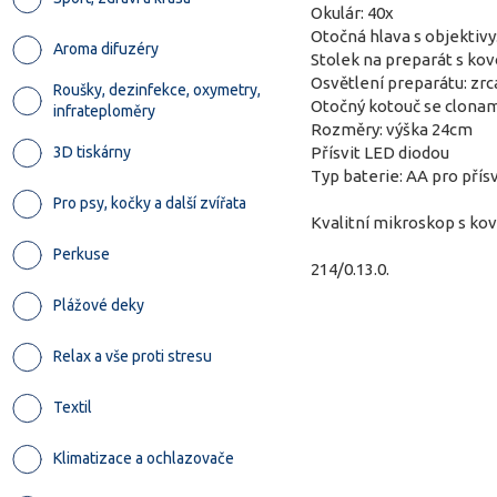
Okulár: 40x
Otočná hlava s objektivy:
Aroma difuzéry
Stolek na preparát s ko
Osvětlení preparátu: zr
Roušky, dezinfekce, oxymetry,
Otočný kotouč se clonami
infrateploměry
Rozměry: výška 24cm
3D tiskárny
Přísvit LED diodou
Typ baterie: AA pro přísv
Pro psy, kočky a další zvířata
Kvalitní mikroskop s kov
Perkuse
214/0.13.0.
Plážové deky
Relax a vše proti stresu
Textil
Klimatizace a ochlazovače