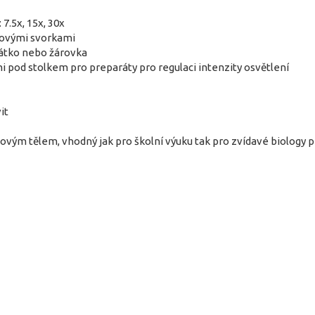
 7.5x, 15x, 30x
vovými svorkami
cátko nebo žárovka
 pod stolkem pro preparáty pro regulaci intenzity osvětlení
it
ovým tělem, vhodný jak pro školní výuku tak pro zvídavé biology p