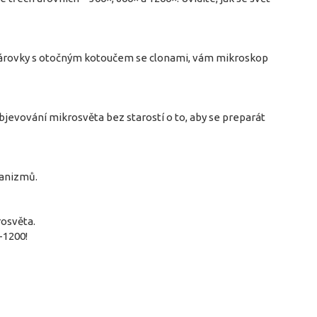
 žárovky s otočným kotoučem se clonami, vám mikroskop
bjevování mikrosvěta bez starostí o to, aby se preparát
ganizmů.
rosvěta.
-1200!