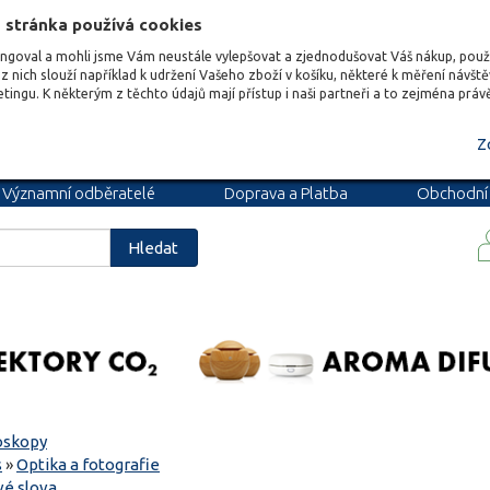
 stránka používá cookies
ungoval a mohli jsme Vám neustále vylepšovat a zjednodušovat Váš nákup, pou
z nich slouží například k udržení Vašeho zboží v košíku, některé k měření návšt
etingu. K některým z těchto údajů mají přístup i naši partneři a to zejména prá
Z
Významní odběratelé
Doprava a Platba
Obchodní
podmínky
Blog
Kariéra
Hledat
oskopy
s
»
Optika a fotografie
vé slova