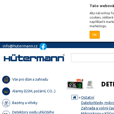
Tato webová
Aby náš eshop f
cookies, některé 
například k mark
marketingu.
OK
info@hutermann.cz
Vše pro dům a zahradu
Alarmy (GSM, požární, CO...)
»
Ostatní
Dalekohledy, mikr
Bazény a vířivky
Zahrada a volný ča
Detektory oxidu uhličitého
Mikroskopy
»
Klíčo