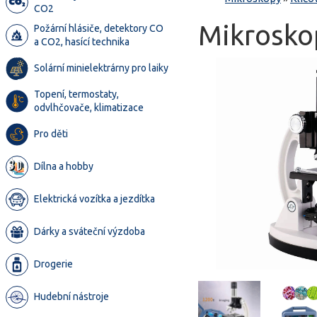
CO2
Mikrosko
Požární hlásiče, detektory CO
a CO2, hasící technika
Solární minielektrárny pro laiky
Topení, termostaty,
odvlhčovače, klimatizace
Pro děti
Dílna a hobby
Elektrická vozítka a jezdítka
Dárky a sváteční výzdoba
Drogerie
Hudební nástroje