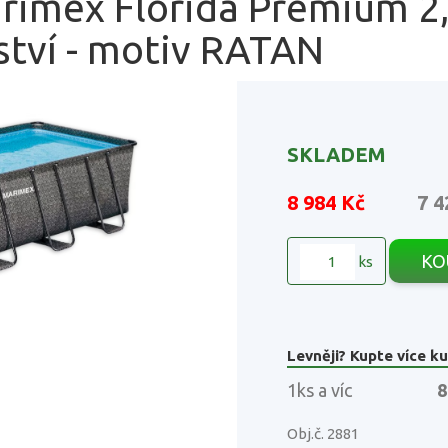
rimex Florida Premium 2
ství - motiv RATAN
SKLADEM
8 984 Kč
7 4
KO
ks
Levněji? Kupte více ku
1ks a víc
8
Obj.č. 2881