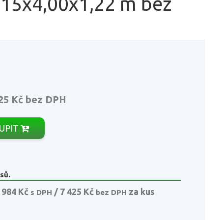
,15x4,00x1,22 m bez
25 Kč
bez DPH
UPIT
sů.
 984 Kč
/ 7 425 Kč
za kus
s DPH
bez DPH