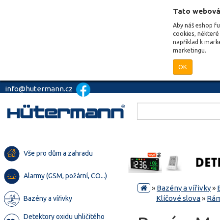
Tato webová
Aby náš eshop f
cookies, některé 
například k mark
marketingu.
OK
info@hutermann.cz
Vše pro dům a zahradu
Alarmy (GSM, požární, CO...)
»
Bazény a vířivky
»
Klíčové slova
»
Rám
Bazény a vířivky
Detektory oxidu uhličitého