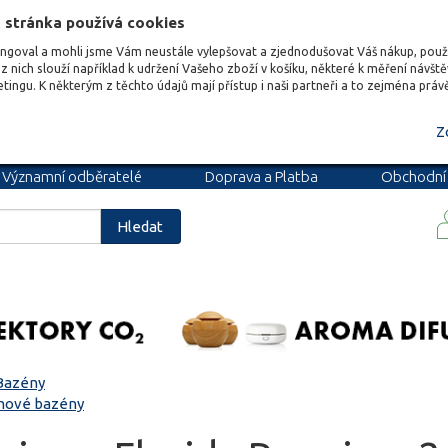
 stránka používá cookies
ungoval a mohli jsme Vám neustále vylepšovat a zjednodušovat Váš nákup, pou
z nich slouží například k udržení Vašeho zboží v košíku, některé k měření návšt
etingu. K některým z těchto údajů mají přístup i naši partneři a to zejména prá
Z
Významní odběratelé
Doprava a Platba
Obchodní
podmínky
Blog
Kariéra
Hledat
Bazény
ové bazény