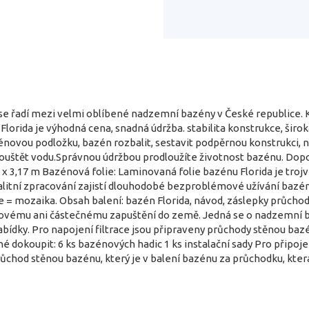
e řadí mezi velmi oblíbené nadzemní bazény v České republice.
Florida je výhodná cena, snadná údržba. stabilita konstrukce, širok
énovou podložku, bazén rozbalit, sestavit podpěrnou konstrukci, 
uštět vodu.Správnou údržbou prodloužíte životnost bazénu. Dopo
x 3,17 m Bazénová folie: Laminovaná folie bazénu Florida je trojvr
itní zpracování zajistí dlouhodobé bezproblémové užívání bazénu. 
lie = mozaika. Obsah balení: bazén Florida, návod, záslepky průc
lkovému ani částečnému zapuštění do země. Jedná se o nadzemní b
 nabídky. Pro napojení filtrace jsou připraveny průchody stěnou baz
tné dokoupit: 6 ks bazénových hadic 1 ks instalační sady Pro při
růchod stěnou bazénu, který je v balení bazénu za průchodku, kter