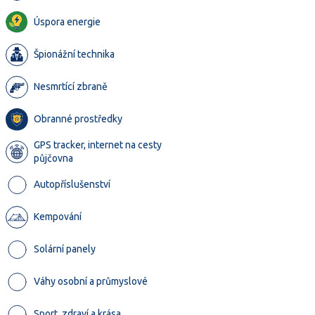
Úspora energie
Špionážní technika
Nesmrtící zbraně
Obranné prostředky
GPS tracker, internet na cesty
půjčovna
Autopříslušenství
Kempování
Solární panely
Váhy osobní a průmyslové
Sport, zdraví a krása