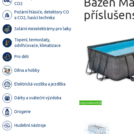
Bazén Ma
CO2
příslušen
Požární hlásiče, detektory CO
a CO2, hasící technika
Solární minielektrárny pro laiky
Topení, termostaty,
odvlhčovače, klimatizace
Pro děti
Dílna a hobby
Elektrická vozítka a jezdítka
Dárky a sváteční výzdoba
nejprodávanější
Drogerie
Hudební nástroje