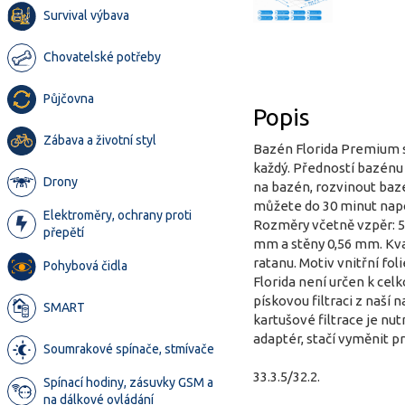
Survival výbava
Chovatelské potřeby
Půjčovna
Popis
Zábava a životní styl
Bazén Florida Premium s
každý. Předností bazénu 
Drony
na bazén, rozvinout baz
můžete do 30 minut napo
Elektroměry, ochrany proti
Rozměry včetně vzpěr: 5 
přepětí
mm a stěny 0,56 mm. Kval
ratanu. Motiv vnitřní fo
Pohybová čidla
Florida není určen k ce
pískovou filtraci z naší
SMART
kartušové filtrace je nu
adaptér, stačí vyměnit p
Soumrakové spínače, stmívače
33.3.5/32.2.
Spínací hodiny, zásuvky GSM a
na dálkové ovládání