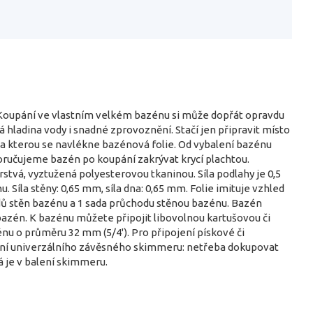
 Koupání ve vlastním velkém bazénu si může dopřát opravdu
á hladina vody i snadné zprovoznění. Stačí jen připravit místo
na kterou se navlékne bazénová folie. Od vybalení bazénu
ručujeme bazén po koupání zakrývat krycí plachtou.
stvá, vyztužená polyesterovou tkaninou. Síla podlahy je 0,5
Síla stěny: 0,65 mm, síla dna: 0,65 mm. Folie imituje vzhled
hodů stěn bazénu a 1 sada průchodu stěnou bazénu. Bazén
azén. K bazénu můžete připojit libovolnou kartušovou či
énu o průměru 32 mm (5/4'). Pro připojení pískové či
pojení univerzálního závěsného skimmeru: netřeba dokupovat
á je v balení skimmeru.