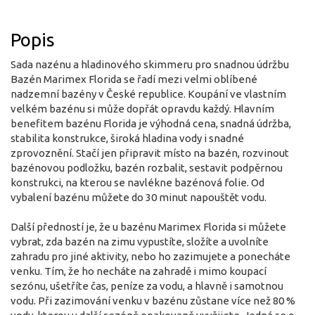
Popis
Sada nazénu a hladinového skimmeru pro snadnou údržbu
Bazén Marimex Florida se řadí mezi velmi oblíbené
nadzemní bazény v České republice. Koupání ve vlastním
velkém bazénu si může dopřát opravdu každý. Hlavním
benefitem bazénu Florida je výhodná cena, snadná údržba,
stabilita konstrukce, široká hladina vody i snadné
zprovoznění. Stačí jen připravit místo na bazén, rozvinout
bazénovou podložku, bazén rozbalit, sestavit podpěrnou
konstrukci, na kterou se navlékne bazénová folie. Od
vybalení bazénu můžete do 30 minut napouštět vodu.
Další předností je, že u bazénu Marimex Florida si můžete
vybrat, zda bazén na zimu vypustíte, složíte a uvolníte
zahradu pro jiné aktivity, nebo ho zazimujete a ponecháte
venku. Tím, že ho necháte na zahradě i mimo koupací
sezónu, ušetříte čas, peníze za vodu, a hlavně i samotnou
vodu. Při zazimování venku v bazénu zůstane více než 80 %