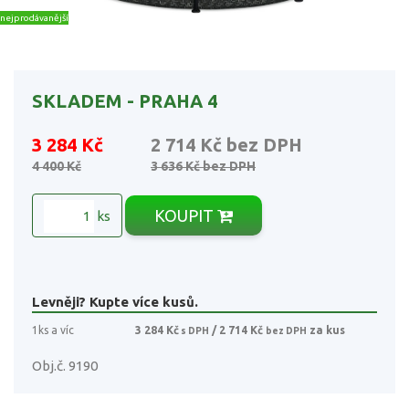
nejprodávanější
SKLADEM - PRAHA 4
3 284 Kč
2 714 Kč
bez DPH
4 400 Kč
3 636 Kč
bez DPH
KOUPIT
ks
Levněji? Kupte více kusů.
1ks a víc
3 284 Kč
/ 2 714 Kč
za kus
s DPH
bez DPH
Obj.č. 9190