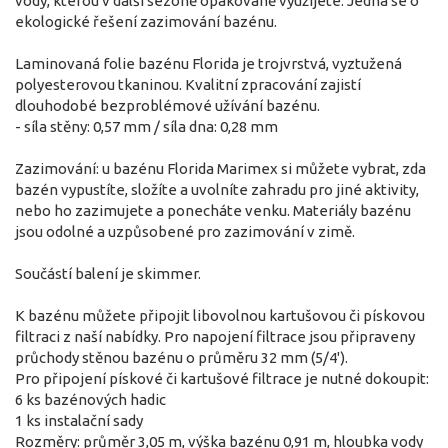
vody, kterou v další sezóně opakovaně využijete. Jedná se o
ekologické řešení zazimování bazénu.
Laminovaná folie bazénu Florida je trojvrstvá, vyztužená
polyesterovou tkaninou. Kvalitní zpracování zajistí
dlouhodobé bezproblémové užívání bazénu.
- síla stěny: 0,57 mm / síla dna: 0,28 mm
Zazimování: u bazénu Florida Marimex si můžete vybrat, zda
bazén vypustíte, složíte a uvolníte zahradu pro jiné aktivity,
nebo ho zazimujete a ponecháte venku. Materiály bazénu
jsou odolné a uzpůsobené pro zazimování v zimě.
Součástí balení je skimmer.
K bazénu můžete připojit libovolnou kartušovou či pískovou
filtraci z naší nabídky. Pro napojení filtrace jsou připraveny
průchody stěnou bazénu o průměru 32 mm (5/4').
Pro připojení pískové či kartušové filtrace je nutné dokoupit:
6 ks bazénových hadic
1 ks instalační sady
Rozměry: průměr 3,05 m, výška bazénu 0,91 m, hloubka vody