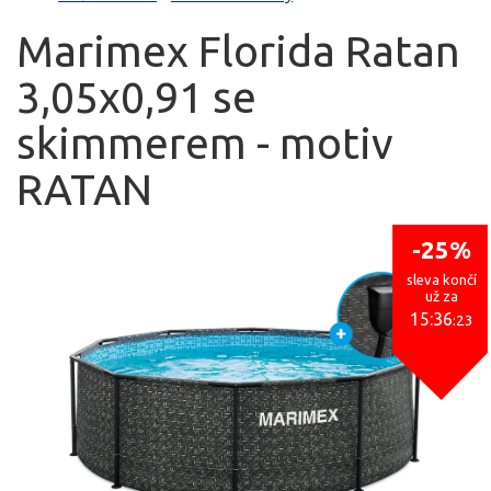
Marimex Florida Ratan
3,05x0,91 se
skimmerem - motiv
RATAN
-25%
sleva končí
už za
15:36
:23