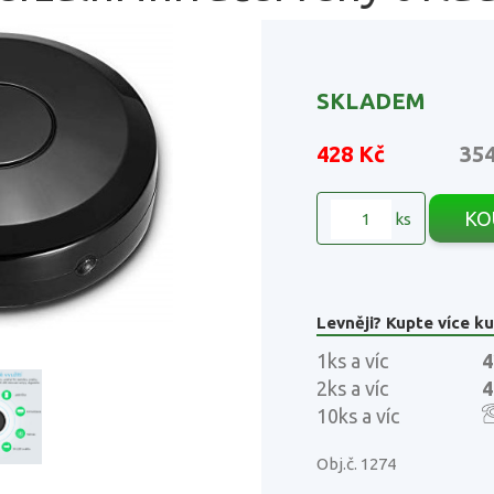
SKLADEM
428 Kč
35
KO
ks
Levněji? Kupte více ku
1ks a víc
4
2ks a víc
4
10ks a víc
Obj.č. 1274