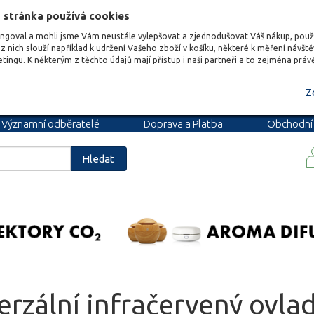
 stránka používá cookies
ungoval a mohli jsme Vám neustále vylepšovat a zjednodušovat Váš nákup, pou
z nich slouží například k udržení Vašeho zboží v košíku, některé k měření návšt
etingu. K některým z těchto údajů mají přístup i naši partneři a to zejména prá
Z
Významní odběratelé
Doprava a Platba
Obchodní
podmínky
Blog
Kariéra
Hledat
erzální infračervený ovla