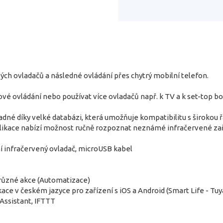
vých ovladačů a následné ovládání přes chytrý mobilní telefon.
vé ovládání nebo používat více ovladačů např. k TV a k set-top bo
adné díky velké databázi, která umožňuje kompatibilitu s širokou 
Aplikace nabízí možnost ručně rozpoznat neznámé infračervené z
í infračervený ovladač, microUSB kabel
různé akce (Automatizace)
kace v českém jazyce pro zařízení s iOS a Android (Smart Life - Tuy
Assistant, IFTTT