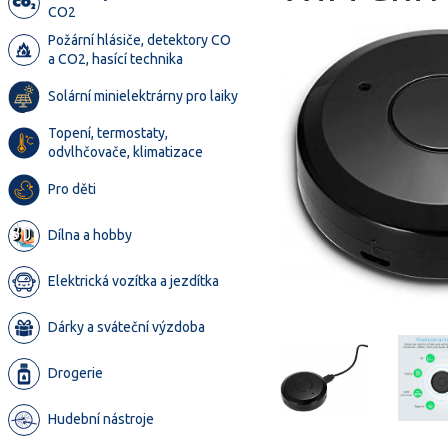
CO2
Požární hlásiče, detektory CO
a CO2, hasící technika
Solární minielektrárny pro laiky
Topení, termostaty,
odvlhčovače, klimatizace
Pro děti
Dílna a hobby
Elektrická vozítka a jezdítka
Dárky a sváteční výzdoba
Drogerie
Hudební nástroje