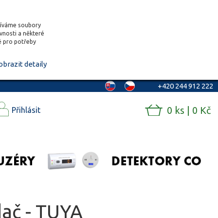
žíváme soubory
ěvnosti a některé
vě pro potřeby
obrazit detaily
+420 244 912 222
0 ks | 0 Kč
Přihlásit
dač - TUYA