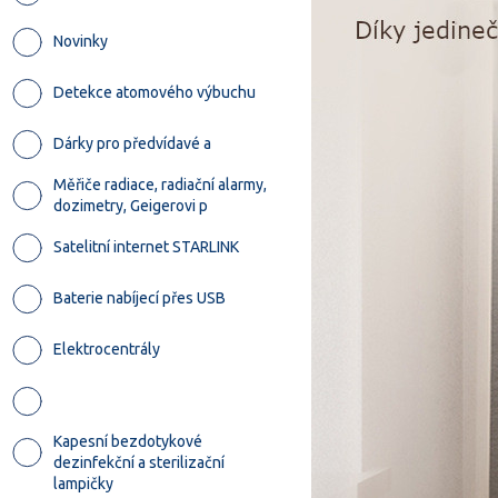
Novinky
Detekce atomového výbuchu
Dárky pro předvídavé a
Měřiče radiace, radiační alarmy,
dozimetry, Geigerovi p
Satelitní internet STARLINK
Baterie nabíjecí přes USB
Elektrocentrály
Kapesní bezdotykové
dezinfekční a sterilizační
lampičky