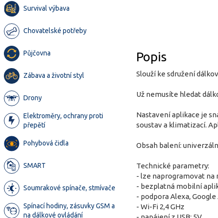
Survival výbava
Chovatelské potřeby
Půjčovna
Popis
Slouží ke sdružení dálko
Zábava a životní styl
Už nemusíte hledat dálko
Drony
Nastavení aplikace je sn
Elektroměry, ochrany proti
soustav a klimatizací. 
přepětí
Pohybová čidla
Obsah balení: univerzáln
SMART
Technické parametry:
- lze naprogramovat na 
- bezplatná mobilní apli
Soumrakové spínače, stmívače
- podpora Alexa, Google 
Spínací hodiny, zásuvky GSM a
- Wi-Fi 2,4 GHz
na dálkové ovládání
- napájení z USB: 5V