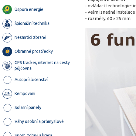
- ovládací technologie: 
Úspora energie
- velmi snadná instalace
- rozměry: 60 × 25 mm
Špionážní technika
Nesmrtící zbraně
Obranné prostředky
GPS tracker, internet na cesty
půjčovna
Autopříslušenství
Kempování
Solární panely
Váhy osobní a průmyslové
Sport, zdraví a krása