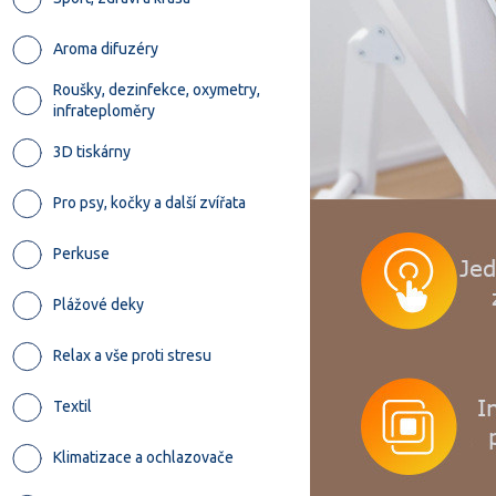
Aroma difuzéry
Roušky, dezinfekce, oxymetry,
infrateploměry
3D tiskárny
Pro psy, kočky a další zvířata
Perkuse
Plážové deky
Relax a vše proti stresu
Textil
Klimatizace a ochlazovače