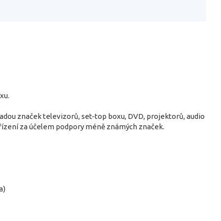
xu.
řadou značek televizorů, set-top boxu, DVD, projektorů, audio
ařízení za účelem podpory méně známých značek.
a)