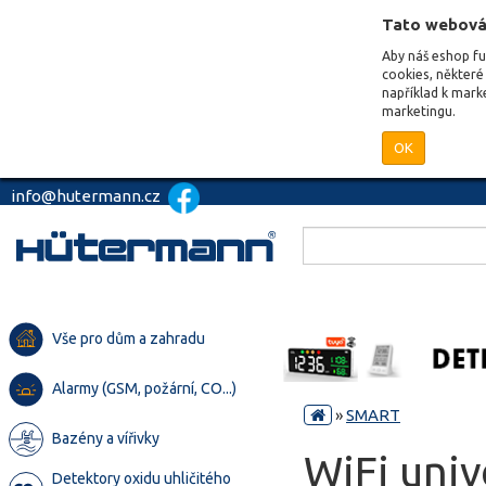
Tato webová
Aby náš eshop f
cookies, některé 
například k mark
marketingu.
OK
info@hutermann.cz
Vše pro dům a zahradu
Alarmy (GSM, požární, CO...)
»
SMART
Bazény a vířivky
WiFi univ
Detektory oxidu uhličitého