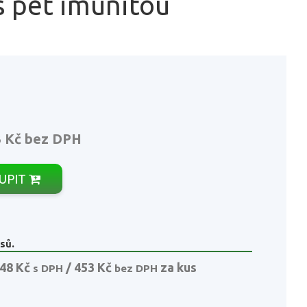
s pet imunitou
3 Kč
bez DPH
UPIT
sů.
48 Kč
/ 453 Kč
za kus
s DPH
bez DPH