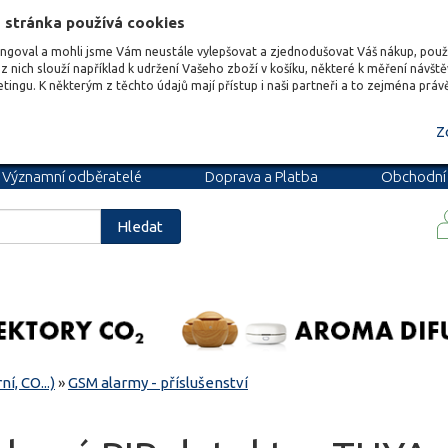
 stránka používá cookies
ungoval a mohli jsme Vám neustále vylepšovat a zjednodušovat Váš nákup, pou
z nich slouží například k udržení Vašeho zboží v košíku, některé k měření návšt
etingu. K některým z těchto údajů mají přístup i naši partneři a to zejména prá
Z
Významní odběratelé
Doprava a Platba
Obchodní
podmínky
Blog
Kariéra
Hledat
í, CO...)
»
GSM alarmy - příslušenství