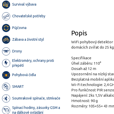
Survival výbava
Chovatelské potřeby
Půjčovna
Popis
Zábava a životní styl
WiFi pohybový detektor 
domácích zvířat do 25 kg
Drony
Specifikace
Elektroměry, ochrany proti
Úhel záběru: 110°
přepětí
Dosah až 12 m
Upozornění na nízký sta
Pohybová čidla
Bezplatná mobilní aplik
Wi-Fi technologie: 2,4 G
SMART
Pro funkčnost PIR senzor
Napájení: 2ks 1,5V alkali
Soumrakové spínače, stmívače
Hmotnost: 90 g
Rozměry: 105×55× 43 m
Spínací hodiny, zásuvky GSM a
na dálkové ovládání