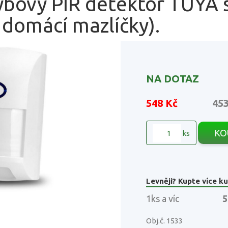
ybový PIR detektor TUYA 
 domácí mazlíčky).
NA DOTAZ
548 Kč
45
KO
ks
Levněji? Kupte více ku
1ks a víc
5
Obj.č. 1533