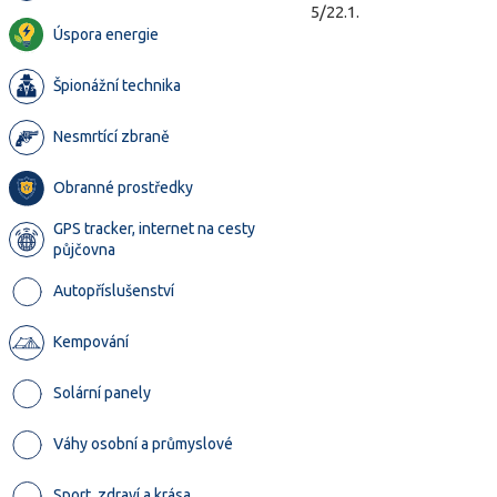
5/22.1.
Úspora energie
Špionážní technika
Nesmrtící zbraně
Obranné prostředky
GPS tracker, internet na cesty
půjčovna
Autopříslušenství
Kempování
Solární panely
Váhy osobní a průmyslové
Sport, zdraví a krása