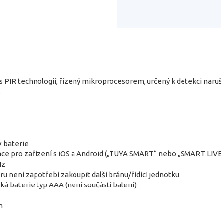
s PIR technologií, řízený mikroprocesorem, určený k detekci naru
.
v baterie
ace pro zařízení s iOS a Android („TUYA SMART“ nebo „SMART LI
Hz
u není zapotřebí zakoupit další bránu/řídící jednotku
cká baterie typ AAA (není součástí balení)
m