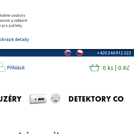
žíváme soubory
ěvnosti a některé
vě pro potřeby
obrazit detaily
+420 244 912 222
0 ks | 0 Kč
Přihlásit