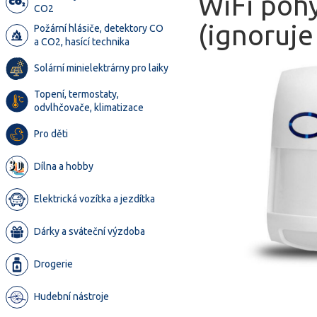
WiFi poh
CO2
(ignoruje
Požární hlásiče, detektory CO
a CO2, hasící technika
Solární minielektrárny pro laiky
Topení, termostaty,
odvlhčovače, klimatizace
Pro děti
Dílna a hobby
Elektrická vozítka a jezdítka
Dárky a sváteční výzdoba
Drogerie
Hudební nástroje