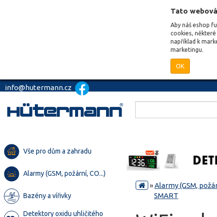
Tato webová
Aby náš eshop f
cookies, některé 
například k mark
marketingu.
OK
info@hutermann.cz
Vše pro dům a zahradu
Alarmy (GSM, požární, CO...)
»
Alarmy (GSM, požárn
SMART
Bazény a vířivky
Detektory oxidu uhličitého