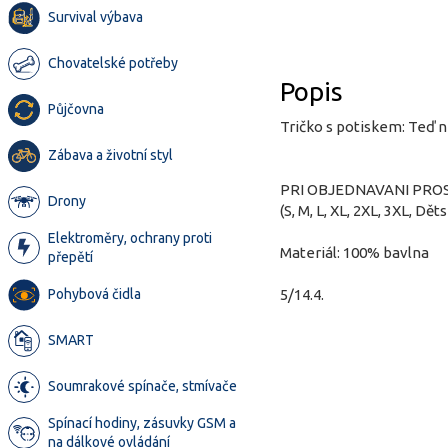
Survival výbava
Chovatelské potřeby
Popis
Půjčovna
Tričko s potiskem: Teď 
Zábava a životní styl
PRI OBJEDNAVANI PRO
Drony
(S, M, L, XL, 2XL, 3XL, Děts
Elektroměry, ochrany proti
Materiál: 100% bavlna
přepětí
Pohybová čidla
5/14.4.
SMART
Soumrakové spínače, stmívače
Spínací hodiny, zásuvky GSM a
na dálkové ovládání