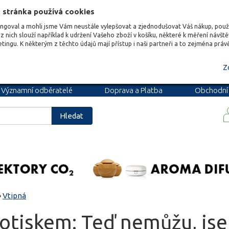
 stránka používá cookies
ungoval a mohli jsme Vám neustále vylepšovat a zjednodušovat Váš nákup, pou
z nich slouží například k udržení Vašeho zboží v košíku, některé k měření návšt
etingu. K některým z těchto údajů mají přístup i naši partneři a to zejména prá
Z
Významní odběratelé
Doprava a Platba
Obchodní
podmínky
Blog
Kariéra
Hledat
»
Vtipná
potiskem: Teď nemůžu, js