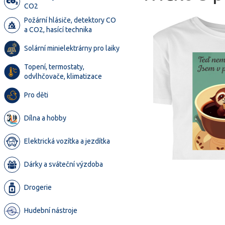
CO2
Požární hlásiče, detektory CO
a CO2, hasící technika
Solární minielektrárny pro laiky
Topení, termostaty,
odvlhčovače, klimatizace
Pro děti
Dílna a hobby
Elektrická vozítka a jezdítka
Dárky a sváteční výzdoba
Drogerie
Hudební nástroje