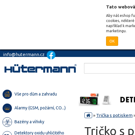
Tato webová
Aby náš eshop f
cookies, některé 
například k mark
marketingu.
OK
info@hutermann.cz
Vše pro dům a zahradu
Alarmy (GSM, požární, CO...)
»
Trička s potiskem
Bazény a vířivky
Tričko s 
Detektory oxidu uhličitého