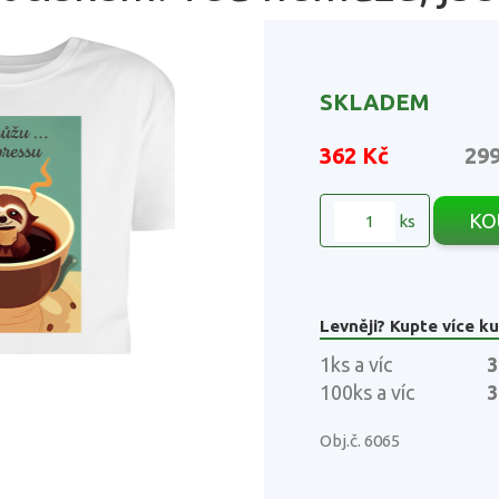
SKLADEM
362 Kč
29
KO
ks
Levněji? Kupte více ku
1ks a víc
3
100ks a víc
3
Obj.č. 6065