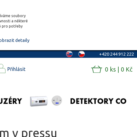
žíváme soubory
ěvnosti a některé
vě pro potřeby
obrazit detaily
+420 244 912 222
0 ks | 0 Kč
Přihlásit
em v pressu