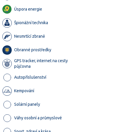
Úspora energie
Špionážní technika
Nesmrtící zbraně
Obranné prostředky
GPS tracker, internet na cesty
půjčovna
Autopříslušenství
Kempování
Solární panely
Váhy osobní a průmyslové
Sport, zdraví a krása