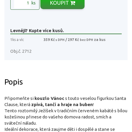
KOUPIT
ks
Levněji? Kupte více kusů.
1ks a víc
359 Kč
/ 297 Kč
za kus
s DPH
bez DPH
Obj.č. 2712
Popis
Připomeňte si
kouzlo Vánoc
s touto veselou figurkou Santa
Clause, která
zpívá, tančí a hraje na buben
!
Tento roztomilý Ježíšek v tradičním červeném kabátě s bílou
kožešinou přinese do vašeho domova radost, smích a
sváteční náladu.
Ideální dekorace, která zaujme děti i dospělé a stane se