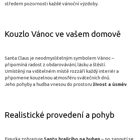
středem pozornosti každé vánoční výzdoby.
Kouzlo Vánoc ve vašem domově
Santa Claus je neodmyslitelným symbolem Vánoc –
připomíná radost z obdarovávání, lásku a štěstí.
Umístěný na viditelném místě rozzáří každý interiér a
připomene kouzelnou atmosféru svátečních dnů.
Jeho pohyby a hudba vnesou do prostoru
živost a úsměv
.
Realistické provedení a pohyb
Figurka zobrazuje
Santu hrajícího na buben
– po zapnutí se