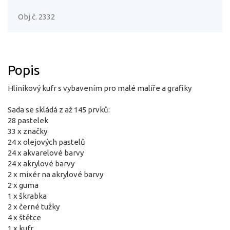
Obj.č. 2332
Popis
Hliníkový kufr s vybavením pro malé malíře a grafiky
Sada se skládá z až 145 prvků:
28 pastelek
33 x značky
24 x olejových pastelů
24 x akvarelové barvy
24 x akrylové barvy
2 x mixér na akrylové barvy
2 x guma
1 x škrabka
2 x černé tužky
4 x štětce
1 x kufr