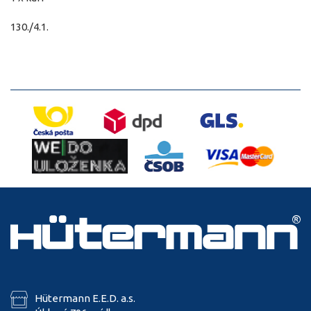
130./4.1.
Hütermann E.E.D. a.s.