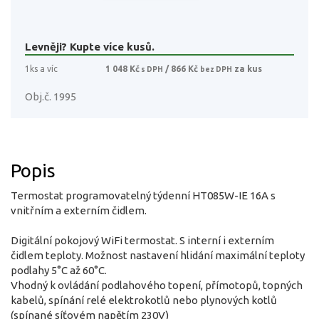
Levněji? Kupte více kusů.
1ks a víc
1 048 Kč
/ 866 Kč
za kus
s DPH
bez DPH
Obj.č. 1995
Popis
Termostat programovatelný týdenní HT085W-IE 16A s
vnitřním a externím čidlem.
Digitální pokojový WiFi termostat. S interní i externím
čidlem teploty. Možnost nastavení hlidání maximální teploty
podlahy 5°C až 60°C.
Vhodný k ovládání podlahového topení, přímotopů, topných
kabelů, spínání relé elektrokotlů nebo plynových kotlů
(spínané síťovém napětím 230V)