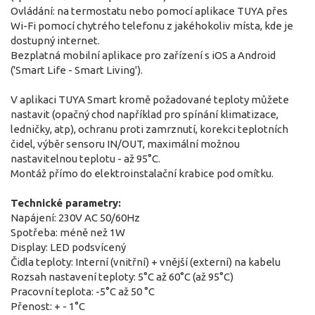
Ovládání: na termostatu nebo pomocí aplikace TUYA přes
Wi-Fi pomocí chytrého telefonu z jakéhokoliv místa, kde je
dostupný internet.
Bezplatná mobilní aplikace pro zařízení s iOS a Android
('Smart Life - Smart Living').
V aplikaci TUYA Smart kromě požadované teploty můžete
nastavit (opačný chod například pro spínání klimatizace,
ledničky, atp), ochranu proti zamrznutí, korekci teplotních
čidel, výběr sensoru IN/OUT, maximální možnou
nastavitelnou teplotu - až 95°C.
Montáž přímo do elektroinstalační krabice pod omítku.
Technické parametry:
Napájení: 230V AC 50/60Hz
Spotřeba: méně než 1W
Display: LED podsvícený
Čidla teploty: Interní (vnitřní) + vnější (externí) na kabelu
Rozsah nastavení teploty: 5°C až 60°C (až 95°C)
Pracovní teplota: -5°C až 50 °C
Přenost: + - 1°C