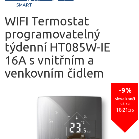
SMART
WIFI Termostat
programovatelný
týdenní HT085W-IE
16A s vnitřním a
venkovním čidlem
-9%
sleva končí
už za
18:21
:36