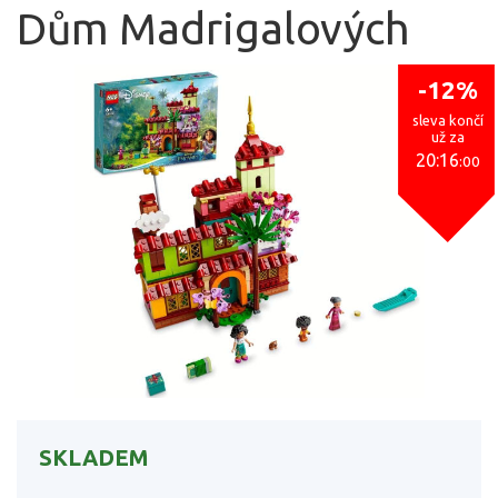
Dům Madrigalových
-12%
sleva končí
už za
20:15
:59
SKLADEM