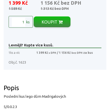
1 399 Kč
1 156 Kč
bez DPH
1 589 Kč
1 313 Kč
bez DPH
KOUPIT
ks
Levněji? Kupte více kusů.
1ks a víc
1 399 Kč
/ 1 156 Kč
za kus
s DPH
bez DPH
Obj.č. 1623
Popis
Poslední kus lego dům Madrigalových
5/0.0.2.3