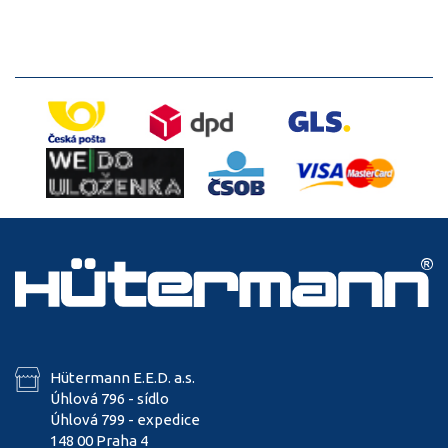
Hütermann E.E.D. a.s.
Úhlová 796 - sídlo
Úhlová 799 - expedice
148 00 Praha 4