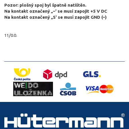
Pozor: plošný spoj byl špatně natištěn.
Na kontakt označený „–' se musí zapojit +5 V DC
Na kontakt označený „S' se musí zapojit GND (–)
11/0.0.