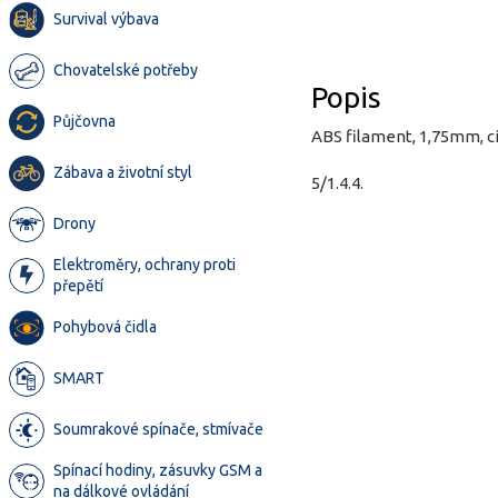
Survival výbava
Chovatelské potřeby
Popis
Půjčovna
ABS filament, 1,75mm, cí
Zábava a životní styl
5/1.4.4.
Drony
Elektroměry, ochrany proti
přepětí
Pohybová čidla
SMART
Soumrakové spínače, stmívače
Spínací hodiny, zásuvky GSM a
na dálkové ovládání