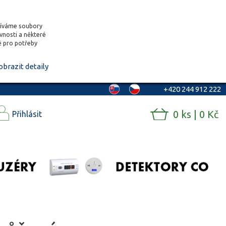
žíváme soubory
ěvnosti a některé
vě pro potřeby
obrazit detaily
+420 244 912 222
0 ks | 0 Kč
Přihlásit