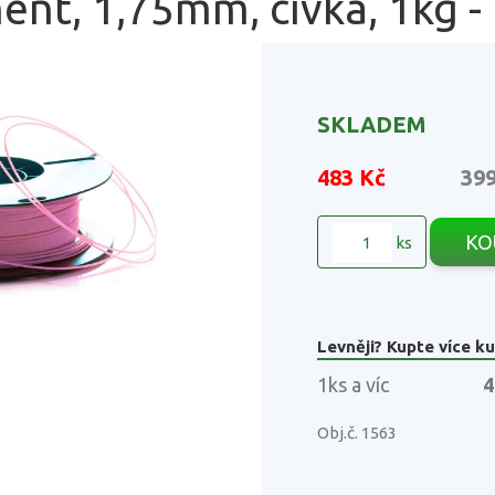
ent, 1,75mm, cívka, 1kg -
SKLADEM
483 Kč
39
KO
ks
Levněji? Kupte více ku
1ks a víc
4
Obj.č. 1563