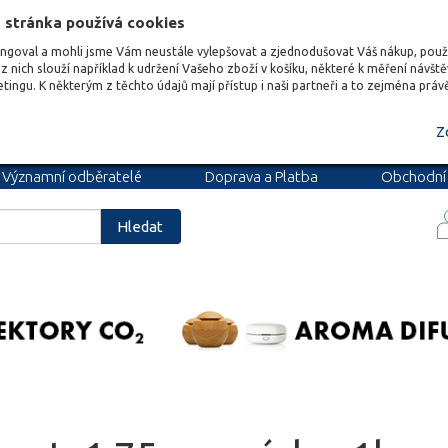
 stránka používá cookies
ungoval a mohli jsme Vám neustále vylepšovat a zjednodušovat Váš nákup, pou
z nich slouží například k udržení Vašeho zboží v košíku, některé k měření návšt
etingu. K některým z těchto údajů mají přístup i naši partneři a to zejména prá
Z
Významní odběratelé
Doprava a Platba
Obchodní
podmínky
Blog
Kariéra
Hledat