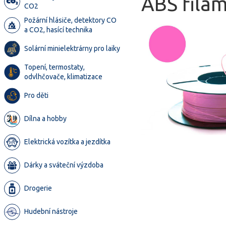
ABS filam
CO2
Požární hlásiče, detektory CO
a CO2, hasící technika
Solární minielektrárny pro laiky
Topení, termostaty,
odvlhčovače, klimatizace
Pro děti
Dílna a hobby
Elektrická vozítka a jezdítka
Dárky a sváteční výzdoba
Drogerie
Hudební nástroje