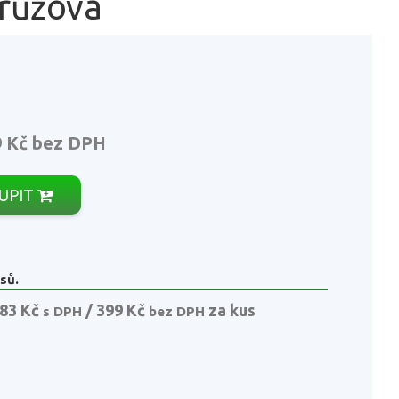
 růžová
9 Kč
bez DPH
UPIT
sů.
83 Kč
/ 399 Kč
za kus
s DPH
bez DPH