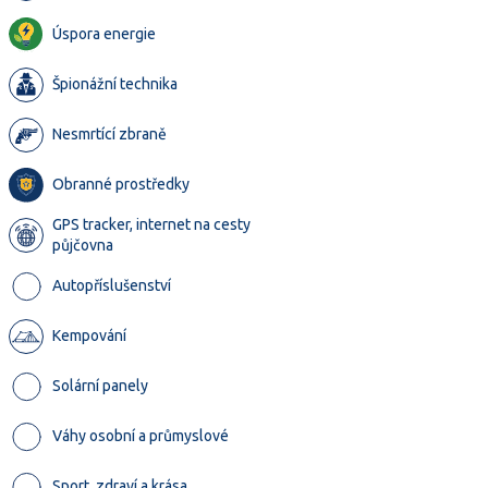
Úspora energie
Špionážní technika
Nesmrtící zbraně
Obranné prostředky
GPS tracker, internet na cesty
půjčovna
Autopříslušenství
Kempování
Solární panely
Váhy osobní a průmyslové
Sport, zdraví a krása