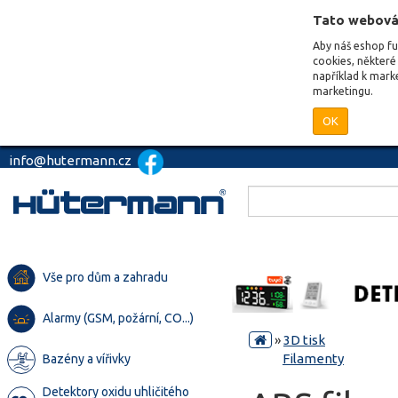
Tato webová
Aby náš eshop f
cookies, některé 
například k mark
marketingu.
OK
info@hutermann.cz
Vše pro dům a zahradu
Alarmy (GSM, požární, CO...)
»
3D tisk
Filamenty
Bazény a vířivky
Detektory oxidu uhličitého