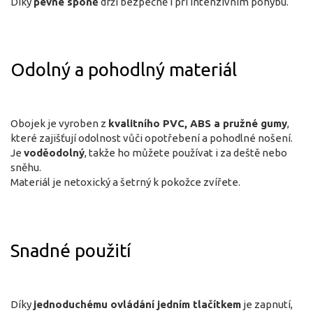
Díky
pevné sponě
drží bezpečně i při intenzivním pohybu.
Odolný a pohodlný materiál
Obojek je vyroben z
kvalitního PVC, ABS a pružné gumy
,
které zajišťují odolnost vůči opotřebení a pohodlné nošení.
Je
voděodolný
, takže ho můžete používat i za deště nebo
sněhu.
Materiál je netoxický a šetrný k pokožce zvířete.
Snadné použití
Díky
jednoduchému ovládání jedním tlačítkem
je zapnutí,