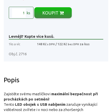
KOUPIT
ks
Levněji? Kupte více kusů.
1ks a víc
148 Kč
/ 122 Kč
za kus
s DPH
bez DPH
Obj.č. 2716
Popis
Zajistěte svému mazlíčkovi
maximální bezpečnost při
procházkách po setmění
!
Tento
LED obojek s USB nabíjením
zaručuje vynikající
viditelnost zvířete i v noci nebo za zhoršených