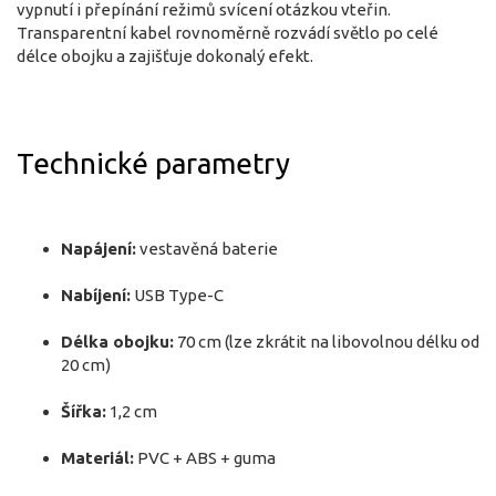
vypnutí i přepínání režimů svícení otázkou vteřin.
Transparentní kabel rovnoměrně rozvádí světlo po celé
délce obojku a zajišťuje dokonalý efekt.
Technické parametry
Napájení:
vestavěná baterie
Nabíjení:
USB Type-C
Délka obojku:
70 cm (lze zkrátit na libovolnou délku od
20 cm)
Šířka:
1,2 cm
Materiál:
PVC + ABS + guma