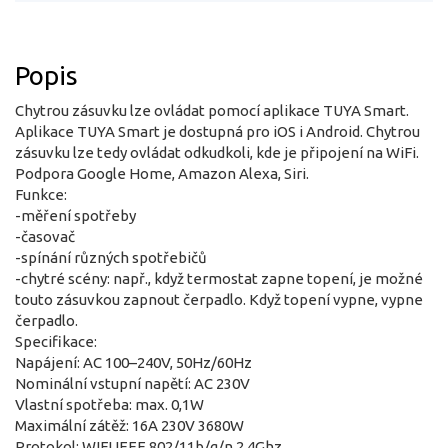
Popis
Chytrou zásuvku lze ovládat pomocí aplikace TUYA Smart.
Aplikace TUYA Smart je dostupná pro iOS i Android. Chytrou
zásuvku lze tedy ovládat odkudkoli, kde je připojení na WiFi.
Podpora Google Home, Amazon Alexa, Siri.
Funkce:
-měření spotřeby
-časovač
-spínání různých spotřebičů
-chytré scény: např., když termostat zapne topení, je možné
touto zásuvkou zapnout čerpadlo. Když topení vypne, vypne
čerpadlo.
Specifikace:
Napájení: AC 100–240V, 50Hz/60Hz
Nominální vstupní napětí: AC 230V
Vlastní spotřeba: max. 0,1W
Maximální zátěž: 16A 230V 3680W
Protokol: WIFI IEEE 802/11b/g/n 2.4Ghz