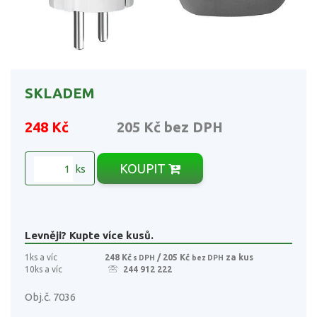
SKLADEM
248 Kč
205 Kč
bez DPH
KOUPIT
ks
Levněji? Kupte více kusů.
1ks a víc
248 Kč
/ 205 Kč
za kus
s DPH
bez DPH
10ks a víc
244 912 222
Obj.č. 7036