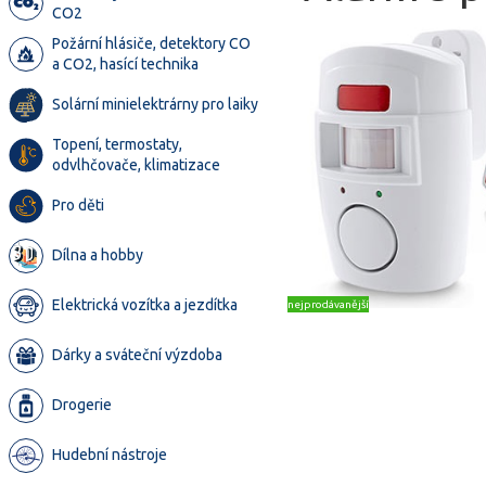
CO2
Požární hlásiče, detektory CO
a CO2, hasící technika
Solární minielektrárny pro laiky
Topení, termostaty,
odvlhčovače, klimatizace
Pro děti
Dílna a hobby
Elektrická vozítka a jezdítka
nejprodávanější
Dárky a sváteční výzdoba
Drogerie
Hudební nástroje