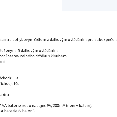
arm s pohybovým čidlem a dálkovým ovládáním pro zabezpečení ga
řiloženým IR dálkovým ovládáním.
cí nastavitelného držáku s kloubem.
rií.
dchod): 35s
říchod): 10s
a: 6m
V AA baterie nebo napaječ 9V/200mA (není v balení).
A baterie (v balení)