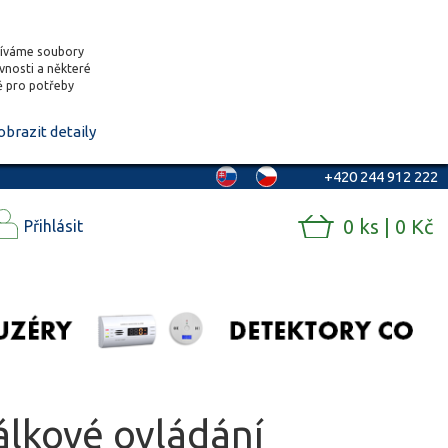
žíváme soubory
ěvnosti a některé
vě pro potřeby
obrazit detaily
+420 244 912 222
0 ks | 0 Kč
Přihlásit
álkové ovládání