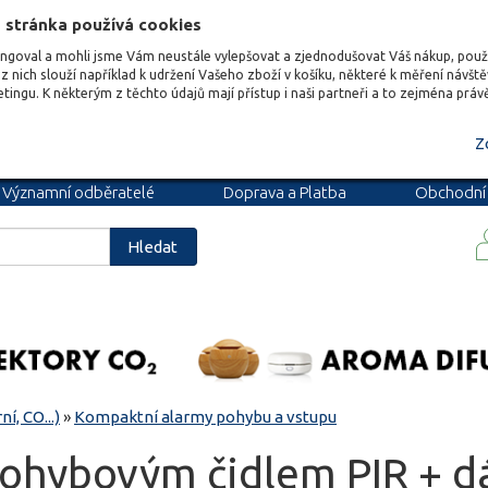
 stránka používá cookies
ungoval a mohli jsme Vám neustále vylepšovat a zjednodušovat Váš nákup, pou
z nich slouží například k udržení Vašeho zboží v košíku, některé k měření návšt
etingu. K některým z těchto údajů mají přístup i naši partneři a to zejména prá
Z
Významní odběratelé
Doprava a Platba
Obchodní
podmínky
Blog
Kariéra
Hledat
í, CO...)
»
Kompaktní alarmy pohybu a vstupu
pohybovým čidlem PIR + d