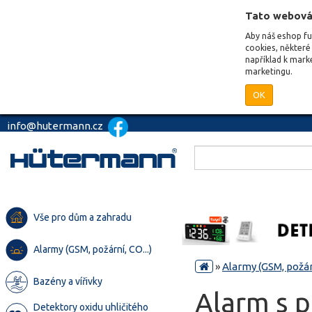
Tato webová
Aby náš eshop f
cookies, některé 
například k mark
marketingu.
OK
info@hutermann.cz
Vše pro dům a zahradu
Alarmy (GSM, požární, CO...)
»
Alarmy (GSM, požárn
Bazény a vířivky
Alarm s 
Detektory oxidu uhličitého