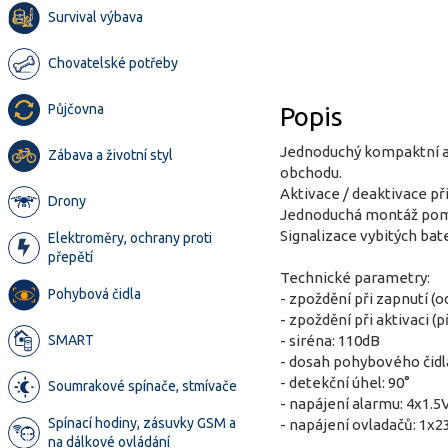
Survival výbava
Chovatelské potřeby
Půjčovna
Popis
Jednoduchý kompaktní al
Zábava a životní styl
obchodu.
Aktivace / deaktivace p
Drony
Jednoduchá montáž pomo
Signalizace vybitých bate
Elektroměry, ochrany proti
přepětí
Technické parametry:
Pohybová čidla
- zpoždění při zapnutí (o
- zpoždění při aktivaci (p
SMART
- siréna: 110dB
- dosah pohybového čidl
- detekční úhel: 90°
Soumrakové spínače, stmívače
- napájení alarmu: 4x1.5
Spínací hodiny, zásuvky GSM a
- napájení ovladačů: 1x23
na dálkové ovládání