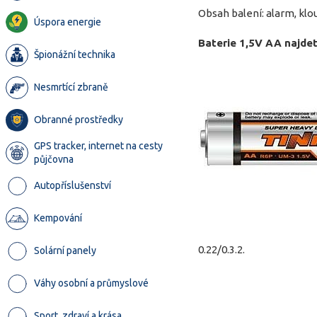
Obsah balení: alarm, klo
Úspora energie
Baterie 1,5V AA najde
Špionážní technika
Nesmrtící zbraně
Obranné prostředky
GPS tracker, internet na cesty
půjčovna
Autopříslušenství
Kempování
0.22/0.3.2.
Solární panely
Váhy osobní a průmyslové
Sport, zdraví a krása