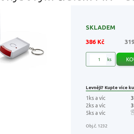
SKLADEM
386 Kč
31
KO
ks
Levněji? Kupte více ku
1ks a víc
3
2ks a víc
3
5ks a víc
Obj.č. 1232