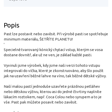
Popis
Past lze postavit nebo zavěsit. Při výrobě pasti se spotřebuje
minimum materiálu, ŠETŘÍTE PLANETU!
'
Specielně tvarovaný kónický chytací vstup, kterým se vosa
dostane dovnitř, ale už ne ven, je základ každé pasti.
Vyvinuli jsme výrobek, kdy jsme naši verzi tohoto vstupu
integrovali do víčka, které je zkonstruováno, aby šlo použít
jak na uzavření běžné lahve na víno, tak běžné dětské výživy.
Naší malou pastí jednoduše uzavřete prázdnou petláhev
nebo dětskou výživu, kterou asi do jedné čtvrtiny naplníte
lákacím roztokem, např. Coca Colou nebo syrupem a to je
vše. Past pak můžete posavit nebo zavěsit.