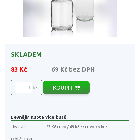
SKLADEM
83 Kč
69 Kč
bez DPH
KOUPIT
ks
Levněji? Kupte více kusů.
1ks a víc
83 Kč
/ 69 Kč
za kus
s DPH
bez DPH
Obj.č. 1370