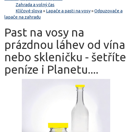
Zahrada a volný čas
Klíčové slova
»
Lapače a pasti na vosy
»
Odpuzovače a
lapače na zahradu
Past na vosy na
prázdnou láhev od vína
nebo skleničku - šetříte
peníze i Planetu....