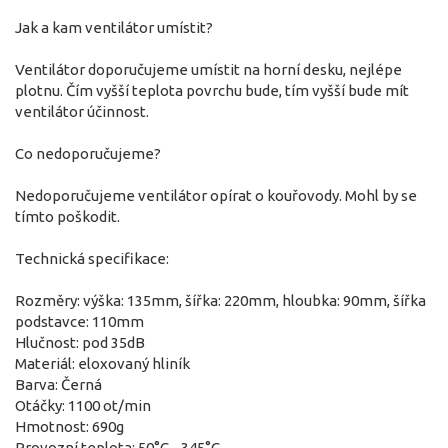
Jak a kam ventilátor umístit?
Ventilátor doporučujeme umístit na horní desku, nejlépe
plotnu. Čím vyšší teplota povrchu bude, tím vyšší bude mít
ventilátor účinnost.
Co nedoporučujeme?
Nedoporučujeme ventilátor opírat o kouřovody. Mohl by se
tímto poškodit.
Technická specifikace:
Rozměry: výška: 135mm, šířka: 220mm, hloubka: 90mm, šířka
podstavce: 110mm
Hlučnost: pod 35dB
Materiál: eloxovaný hliník
Barva: Černá
Otáčky: 1100 ot/min
Hmotnost: 690g
Provozní teplota: 50°C - 345°C