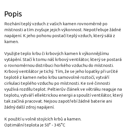
Popis
Rozhání teplý vzduch z vašich kamen rovnoměrně po
místnosti a tím zvyšuje jejich výkonnost. Nepotřebuje žádné
napájení. K jeho pohonu postačí teplý vzduch, který sálá z
kamen.
Využijte teplo krbu či krbových kamen k výkonnějšímu
vytápění. Stačí k tomu náš krbový ventilátor, který se postará
o rovnoměrnou distribuci horkého vzduchu do místnosti.
Krbový ventilátor je tichý. Tím, že se jeho lopatky při určité
teplotě z kamen nebo krbu samovolně roztočí, vytváří
cirkulaci teplého vzduchu po místnosti. Ke své činnosti
využívá rozdílu teplot. Peltierův článek ve větráku reaguje na
teplotu, vytváří ellektrickou energii a spouští ventilátor, který
tak začíná pracovat. Nejsou zapotřebí žádné baterie ani
žádný další zdroj napájení.
K použití u volně stojících krbů a kamen.
Optimální teplota je 50° - 345°C