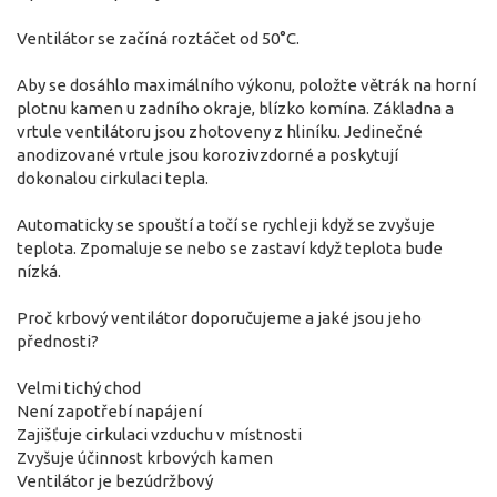
Ventilátor se začíná roztáčet od 50°C.
Aby se dosáhlo maximálního výkonu, položte větrák na horní
plotnu kamen u zadního okraje, blízko komína. Základna a
vrtule ventilátoru jsou zhotoveny z hliníku. Jedinečné
anodizované vrtule jsou korozivzdorné a poskytují
dokonalou cirkulaci tepla.
Automaticky se spouští a točí se rychleji když se zvyšuje
teplota. Zpomaluje se nebo se zastaví když teplota bude
nízká.
Proč krbový ventilátor doporučujeme a jaké jsou jeho
přednosti?
Velmi tichý chod
Není zapotřebí napájení
Zajišťuje cirkulaci vzduchu v místnosti
Zvyšuje účinnost krbových kamen
Ventilátor je bezúdržbový