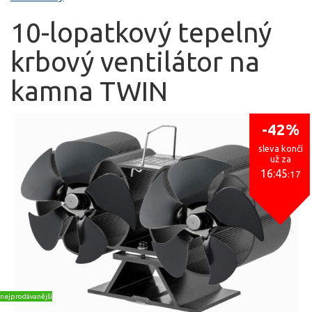
10-lopatkový tepelný
krbový ventilátor na
kamna TWIN
-42%
sleva končí
už za
16:45
:17
nejprodávanější