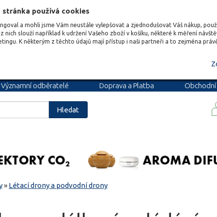
 stránka používá cookies
ungoval a mohli jsme Vám neustále vylepšovat a zjednodušovat Váš nákup, pou
z nich slouží například k udržení Vašeho zboží v košíku, některé k měření návšt
etingu. K některým z těchto údajů mají přístup i naši partneři a to zejména prá
Z
Významní odběratelé
Doprava a Platba
Obchodní
podmínky
Blog
Kariéra
Hledat
y
»
Létací drony a podvodní drony