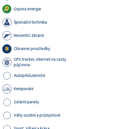
Úspora energie
Špionážní technika
Nesmrtící zbraně
Obranné prostředky
GPS tracker, internet na cesty
půjčovna
Autopříslušenství
Kempování
Solární panely
Váhy osobní a průmyslové
Sport, zdraví a krása