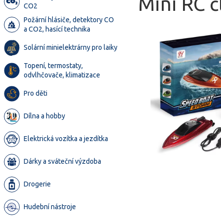
Mini RC č
CO2
Požární hlásiče, detektory CO
a CO2, hasící technika
Solární minielektrárny pro laiky
Topení, termostaty,
odvlhčovače, klimatizace
Pro děti
Dílna a hobby
Elektrická vozítka a jezdítka
Dárky a sváteční výzdoba
Drogerie
Hudební nástroje