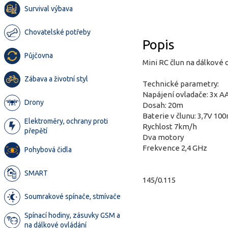
Survival výbava
Chovatelské potřeby
Popis
Půjčovna
Mini RC člun na dálkové o
Zábava a životní styl
Technické parametry:
Napájení ovladače: 3x AA
Drony
Dosah: 20m
Baterie v člunu: 3,7V 10
Elektroměry, ochrany proti
Rychlost 7km/h
přepětí
Dva motory
Frekvence 2,4 GHz
Pohybová čidla
SMART
145/0.115
Soumrakové spínače, stmívače
Spínací hodiny, zásuvky GSM a
na dálkové ovládání