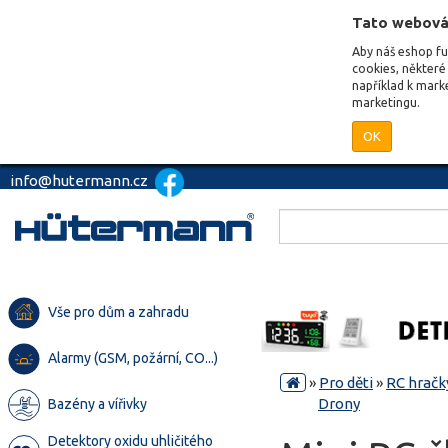
Tato webová
Aby náš eshop f
cookies, některé 
například k mark
marketingu.
OK
info@hutermann.cz
Vše pro dům a zahradu
Alarmy (GSM, požární, CO...)
»
Pro děti
»
RC hračk
Drony
Bazény a vířivky
Detektory oxidu uhličitého