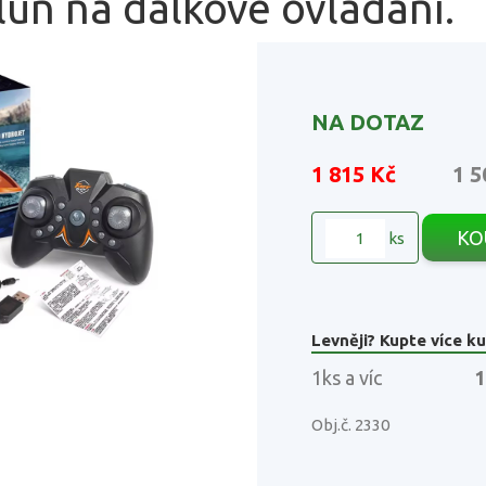
lun na dálkové ovládání.
NA DOTAZ
1 815 Kč
1 5
KO
ks
Levněji? Kupte více ku
1ks a víc
1
Obj.č. 2330