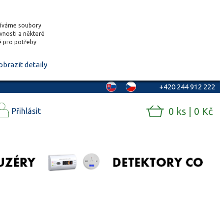
žíváme soubory
ěvnosti a některé
vě pro potřeby
obrazit detaily
+420 244 912 222
0 ks | 0 Kč
Přihlásit