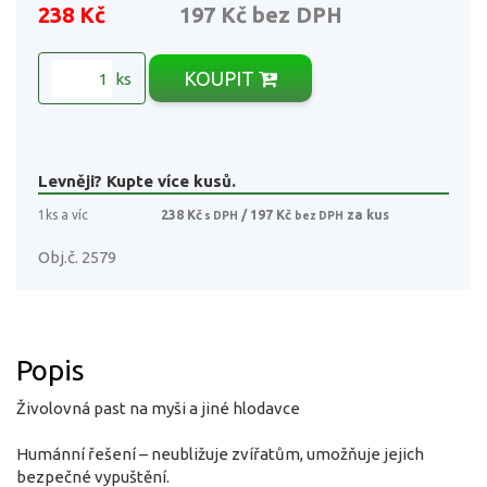
238 Kč
197 Kč
bez DPH
KOUPIT
ks
Levněji? Kupte více kusů.
1ks a víc
238 Kč
/ 197 Kč
za kus
s DPH
bez DPH
Obj.č. 2579
Popis
Živolovná past na myši a jiné hlodavce
Humánní řešení – neubližuje zvířatům, umožňuje jejich
bezpečné vypuštění.