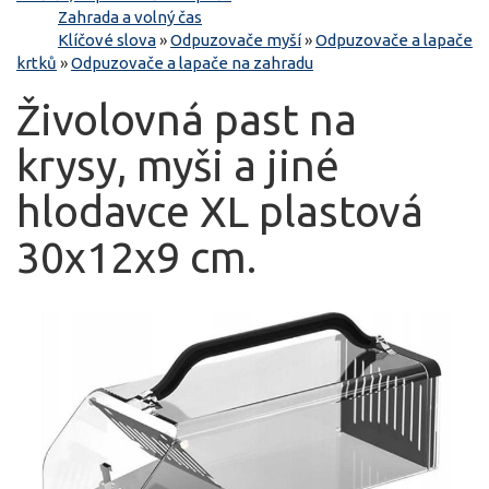
Zahrada a volný čas
Klíčové slova
»
Odpuzovače myší
»
Odpuzovače a lapače
krtků
»
Odpuzovače a lapače na zahradu
Živolovná past na
krysy, myši a jiné
hlodavce XL plastová
30x12x9 cm.