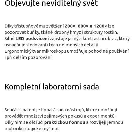
Objevujte neviditelný svět
Díky třístupňovému zvětšení
200×, 600× a 1200×
lze
pozorovat buňky, tkáně, drobný hmyz i struktury rostlin.
Silné
LED podsvícení
zajišťuje jasný a kontrastní obraz, který
usnadňuje sledování i těch nejmenších detailů.
Ergonomický tvar mikroskopu umožňuje pohodlné používání
i při delším pozorování.
Kompletní laboratorní sada
Součástí balení je bohatá sada nástrojů, které umožňují
provádět množství zajímavých pokusů a experimentů.
Díky nim se děti učí
praktickou formou
a rozvíjejí jemnou
motoriku i logické myšlení.