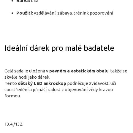
Barva:
bílá
Použití:
vzdělávání, zábava, trénink pozorování
Ideální dárek pro malé badatele
Celá sada je uložena v
pevném a estetickém obalu
, takže se
skvěle hodí jako dárek.
Tento
dětský LED mikroskop
podněcuje zvídavost, učí
soustředění a přináší radost z objevování vědy hravou
formou.
13.4./132.