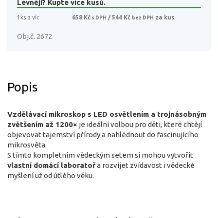
Levněji? Kupte více kusů.
1ks a víc
658 Kč
/ 544 Kč
za kus
s DPH
bez DPH
Obj.č. 2672
Popis
Vzdělávací mikroskop s LED osvětlením a trojnásobným
zvětšením až 1200×
je ideální volbou pro děti, které chtějí
objevovat tajemství přírody a nahlédnout do fascinujícího
mikrosvěta.
S tímto kompletním vědeckým setem si mohou vytvořit
vlastní domácí laboratoř
a rozvíjet zvídavost i vědecké
myšlení už od útlého věku.