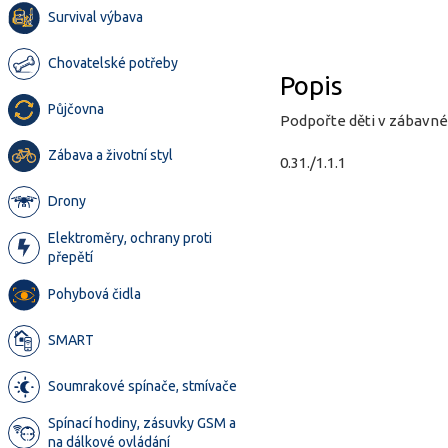
Survival výbava
Chovatelské potřeby
Popis
Půjčovna
Podpořte děti v zábavné 
Zábava a životní styl
0.31./1.1.1
Drony
Elektroměry, ochrany proti
přepětí
Pohybová čidla
SMART
Soumrakové spínače, stmívače
Spínací hodiny, zásuvky GSM a
na dálkové ovládání