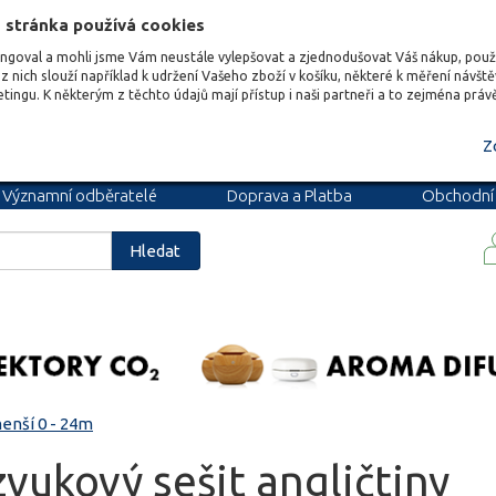
 stránka používá cookies
ungoval a mohli jsme Vám neustále vylepšovat a zjednodušovat Váš nákup, pou
z nich slouží například k udržení Vašeho zboží v košíku, některé k měření návšt
etingu. K některým z těchto údajů mají přístup i naši partneři a to zejména prá
Z
Významní odběratelé
Doprava a Platba
Obchodní
podmínky
Blog
Kariéra
Hledat
enší 0 - 24m
vukový sešit angličtiny