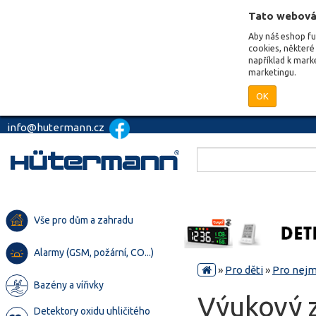
Tato webová
Aby náš eshop f
cookies, některé 
například k mark
marketingu.
OK
info@hutermann.cz
Vše pro dům a zahradu
Alarmy (GSM, požární, CO...)
»
Pro děti
»
Pro nejm
Bazény a vířivky
Výukový z
Detektory oxidu uhličitého