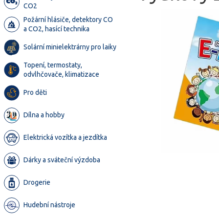
CO2
Požární hlásiče, detektory CO
a CO2, hasící technika
Solární minielektrárny pro laiky
Topení, termostaty,
odvlhčovače, klimatizace
Pro děti
Dílna a hobby
Elektrická vozítka a jezdítka
Dárky a sváteční výzdoba
Drogerie
Hudební nástroje