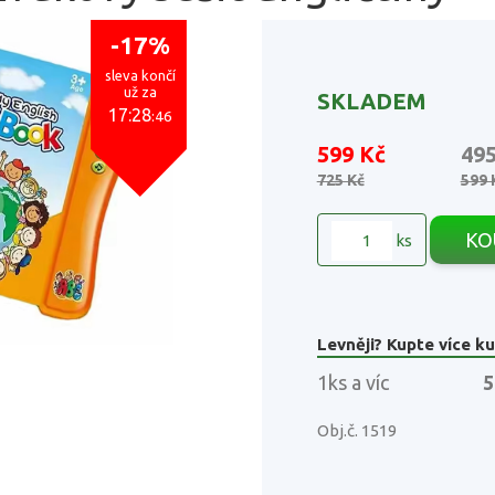
-17%
sleva končí
už za
SKLADEM
17:28
:45
599 Kč
49
725 Kč
599 
KO
ks
Levněji? Kupte více ku
1ks a víc
5
Obj.č. 1519