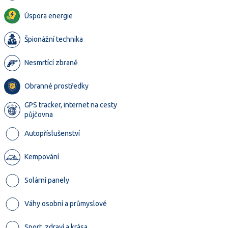
Úspora energie
Špionážní technika
Nesmrtící zbraně
Obranné prostředky
GPS tracker, internet na cesty
půjčovna
Autopříslušenství
Kempování
Solární panely
Váhy osobní a průmyslové
Sport, zdraví a krása