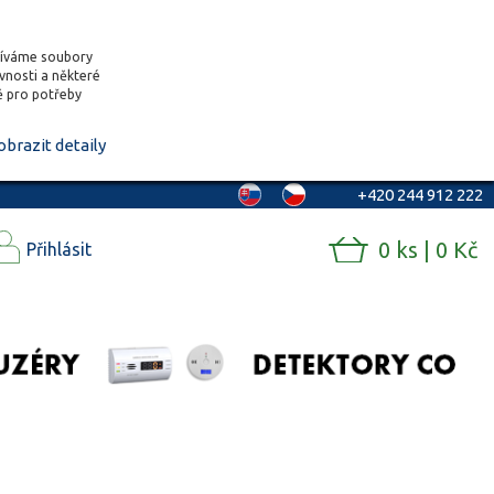
žíváme soubory
ěvnosti a některé
vě pro potřeby
obrazit detaily
+420 244 912 222
0 ks | 0 Kč
Přihlásit