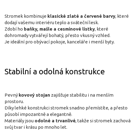
Stromek kombinuje
klasické zlaté a červené barvy
, které
dodají vašemu interiéru teplo a sváteční lesk.
Zdobí ho
baňky, mašle a cesmínové lístky
, které
dohromady vytvářejí bohatý, přesto vkusný vzhled.
Je ideální pro obývací pokoje, kanceláře i menší byty.
Stabilní a odolná konstrukce
Pevný
kovový stojan
zajišťuje stabilitu i na menším
prostoru.
Díky lehké konstrukci stromek snadno přemístíte, a přesto
působí impozantně a elegantně.
Materiály jsou
odolné a trvanlivé
, takže si stromek zachová
svůj tvar i krásu po mnoho let.