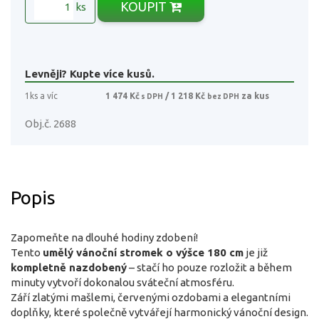
KOUPIT
ks
Levněji? Kupte více kusů.
1ks a víc
1 474 Kč
/ 1 218 Kč
za kus
s DPH
bez DPH
Obj.č. 2688
Popis
Zapomeňte na dlouhé hodiny zdobení!
Tento
umělý vánoční stromek o výšce 180 cm
je již
kompletně nazdobený
– stačí ho pouze rozložit a během
minuty vytvoří dokonalou sváteční atmosféru.
Září zlatými mašlemi, červenými ozdobami a elegantními
doplňky, které společně vytvářejí harmonický vánoční design.