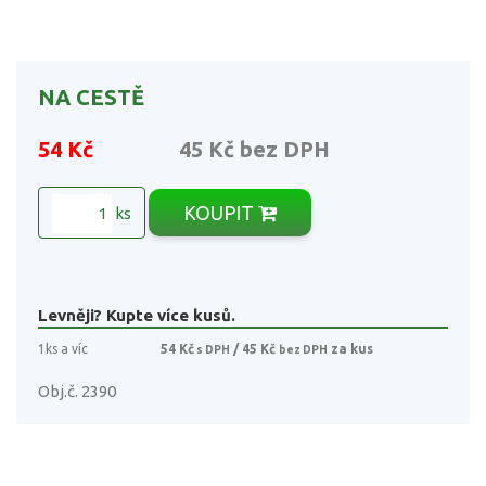
NA CESTĚ
54 Kč
45 Kč
bez DPH
KOUPIT
ks
Levněji? Kupte více kusů.
1ks a víc
54 Kč
/ 45 Kč
za kus
s DPH
bez DPH
Obj.č. 2390