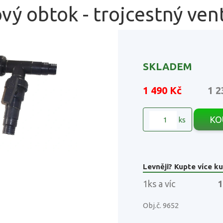
vý obtok - trojcestný vent
SKLADEM
1 490 Kč
1 2
KO
ks
Levněji? Kupte více ku
1ks a víc
1
Obj.č. 9652