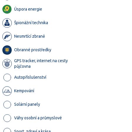
Úspora energie
Špionážní technika
Nesmrtící zbraně
Obranné prostředky
GPS tracker, internet na cesty
půjčovna
Autopříslušenství
Kempování
Solární panely
Váhy osobní a průmyslové
Sport, zdraví a krása