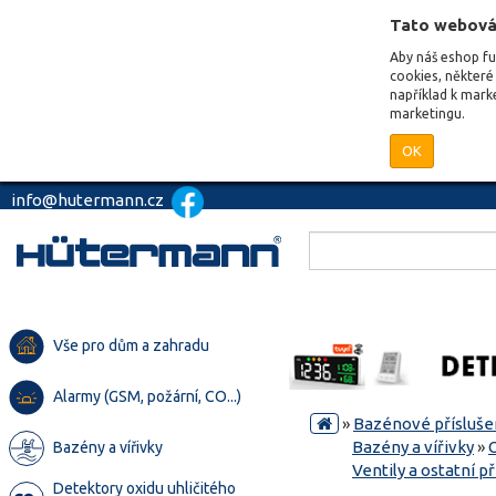
Tato webová
Aby náš eshop f
cookies, některé 
například k mark
marketingu.
OK
info@hutermann.cz
Vše pro dům a zahradu
Alarmy (GSM, požární, CO...)
»
Bazénové přísluše
Bazény a vířivky
»
Bazény a vířivky
Ventily a ostatní př
Detektory oxidu uhličitého