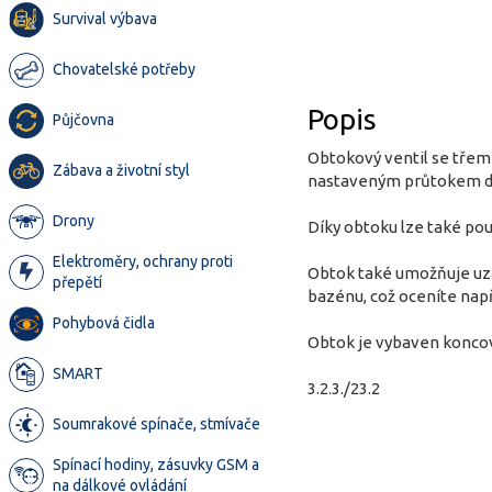
Survival výbava
Chovatelské potřeby
Popis
Půjčovna
Obtokový ventil se třem
Zábava a životní styl
nastaveným průtokem dos
Drony
Díky obtoku lze také pou
Elektroměry, ochrany proti
Obtok také umožňuje uza
přepětí
bazénu, což oceníte nap
Pohybová čidla
Obtok je vybaven konco
SMART
3.2.3./23.2
Soumrakové spínače, stmívače
Spínací hodiny, zásuvky GSM a
na dálkové ovládání