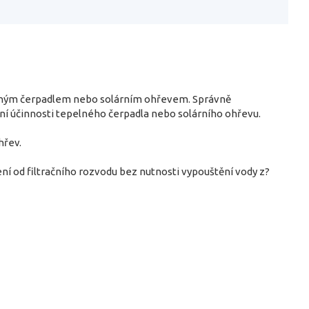
pelným čerpadlem nebo solárním ohřevem. Správně
í účinnosti tepelného čerpadla nebo solárního ohřevu.
hřev.
í od filtračního rozvodu bez nutnosti vypouštění vody z?