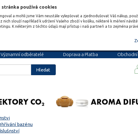
 stránka používá cookies
ungoval a mohli jsme Vám neustále vylepšovat a zjednodušovat Váš nákup, pou
z nich slouží například k udržení Vašeho zboží v košíku, některé k měření návšt
etingu. K některým z těchto údajů mají přístup i naši partneři a to zejména prá
Z
Významní odběratelé
Doprava a Platba
Obchodní
podmínky
Blog
Kariéra
Hledat
nstvi
Ohřívání bazénu
íslušnství