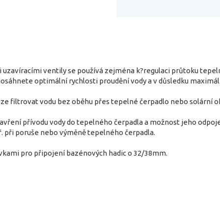
i uzavíracími ventily se používá zejména k?regulaci průtoku te
áhnete optimální rychlosti proudění vody a v důsledku maximáln
ze filtrovat vodu bez oběhu přes tepelné čerpadlo nebo solární o
vření přívodu vody do tepelného čerpadla a možnost jeho odpojen
ř. při poruše nebo výměně tepelného čerpadla.
vkami pro připojení bazénových hadic o 32/38mm.