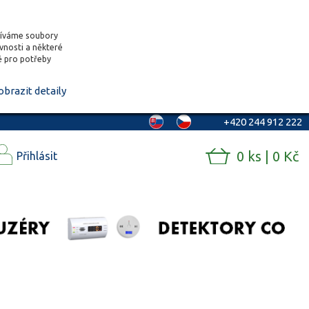
žíváme soubory
ěvnosti a některé
vě pro potřeby
obrazit detaily
+420 244 912 222
0 ks | 0 Kč
Přihlásit