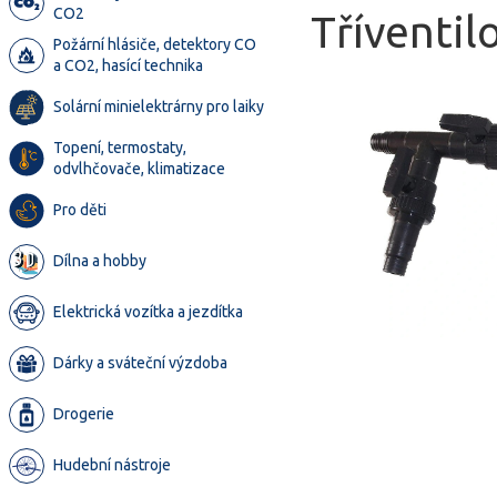
CO2
Tříventilo
Požární hlásiče, detektory CO
a CO2, hasící technika
Solární minielektrárny pro laiky
Topení, termostaty,
odvlhčovače, klimatizace
Pro děti
Dílna a hobby
Elektrická vozítka a jezdítka
Dárky a sváteční výzdoba
Drogerie
Hudební nástroje