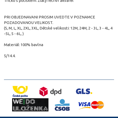
Tričko s potiskem: Zlatý retrívr akvarel
PRI OBJEDNAVANI PROSIM UVEDTE V POZNAMCE
POZADOVANOU VELIKOST.
(S, M, L, XL, 2XL, 3XL, Dětské velikosti: 12M, 24M, 2 - 3L, 3 - 4L, 4
-5L, 5 - 6L, )
Materiál: 100% bavlna
5/14.4.