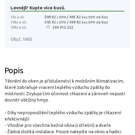
Levněji? Kupte více kusů.
1ks a víc
599 Kč
/ 495 Kč
za kus
s DPH
bez DPH
10ks a víc
543 Kč
/ 449 Kč
za kus
s DPH
bez DPH
50ks a víc
244 912 222
Obj.č. 1665
Popis
Těsnění do oken je příslušenství k mobilním klimatizacím,
které zabraňuje vracení teplého vzduchu zpátky do
místnosti. Zvyšuje tím účinnost chlazení a zároveň nepustí
dovnitř obtížný hmyz.
- Díky nepropouštění teplého vzduchu zpátky je chlazení
efektivnější
- Vhodné pro všechna bežná okna (i střešní) a dveře
- Žádná složitá instalace. Pouze nalepíte na okno a hadici