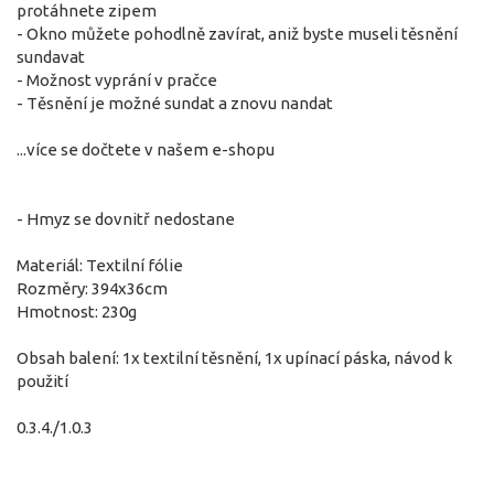
protáhnete zipem
- Okno můžete pohodlně zavírat, aniž byste museli těsnění
sundavat
- Možnost vyprání v pračce
- Těsnění je možné sundat a znovu nandat
...více se dočtete v našem e-shopu
- Hmyz se dovnitř nedostane
Materiál: Textilní fólie
Rozměry: 394x36cm
Hmotnost: 230g
Obsah balení: 1x textilní těsnění, 1x upínací páska, návod k
použití
0.3.4./1.0.3