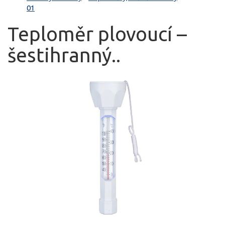
01
Teploměr plovoucí –
šestihranný..