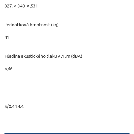
827 ,× ,340 ,× ,531
Jednotková hmotnost (kg)
41
Hladina akustického tlaku v ,1 ,m (dBA)
<,46
5/0.44.4.4.