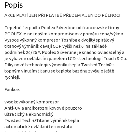
Popis
AKCE PLATÍ JEN PŘI PLATBĚ PŘEDEM A JEN DO PŮLNOCI
Tepelné čerpadlo Poolex Silverline od francouzské firmy
POOLEX je nejlepším kompromisem v poměru cena/výkon.
Vysoce výkonný kompresor Toshiba a dvojitý spirálový
titanový výměník dávají COP vyšší než 6, na základě
podmínek 26/26 *. Poolex Silverline je snadno ovladatelný a
je vybaven ovládacím panelem LCD s technologií Touch & Go.
Díky nové technologii výměníku tepla Twisted Tech© s
topným vinutím titanu se teplota bazénu zvyšuje ještě
rychleji.
Funkce:
vysokovýkonný kompresor
Anti-UV a antikorozní kovové pouzdro
ultra tichý a ekonomický
Twisted Tech ©Titane výměník tepla
automatické ovládání termostatu