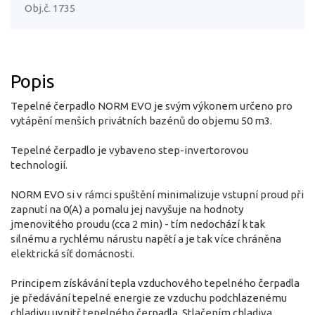
Obj.č. 1735
Popis
Tepelné čerpadlo NORM EVO je svým výkonem určeno pro
vytápění menších privátních bazénů do objemu 50 m3.
Tepelné čerpadlo je vybaveno step-invertorovou
technologií.
NORM EVO si v rámci spuštění minimalizuje vstupní proud při
zapnutí na 0(A) a pomalu jej navyšuje na hodnoty
jmenovitého proudu (cca 2 min) - tím nedochází k tak
silnému a rychlému nárustu napětí a je tak více chráněna
elektrická síť domácnosti.
Principem získávání tepla vzduchového tepelného čerpadla
je předávání tepelné energie ze vzduchu podchlazenému
chladivu uvnitř tepelného čerpadla. Stlačením chladiva