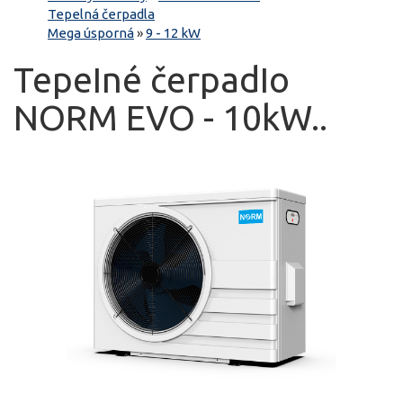
Tepelná čerpadla
Mega úsporná
»
9 - 12 kW
TepeIné čerpadIo
NORM EVO - 10kW..