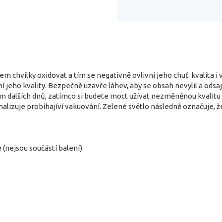
em chvilky oxidovat a tím se negativně ovlivní jeho chuť. kvalita
ní jeho kvality. Bezpečně uzavře láhev, aby se obsah nevylil a ods
m dalších dnů, zatímco si budete moct užívat nezměněnou kvalitu ví
lizuje probíhajíví vakuování. Zelené světlo následně označuje, že 
 (nejsou součástí balení)