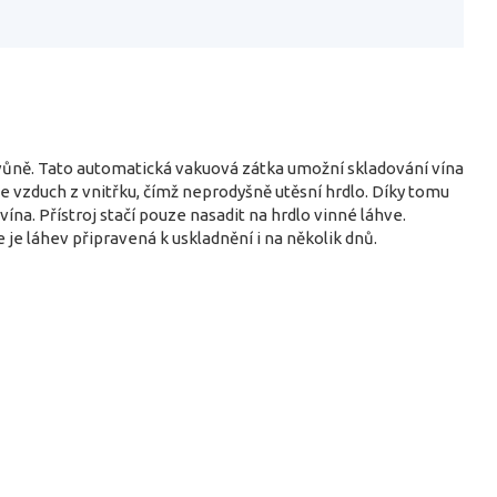
 i vůně. Tato automatická vakuová zátka umožní skladování vína
aje vzduch z vnitřku, čímž neprodyšně utěsní hrdlo. Díky tomu
na. Přístroj stačí pouze nasadit na hrdlo vinné láhve.
je láhev připravená k uskladnění i na několik dnů.