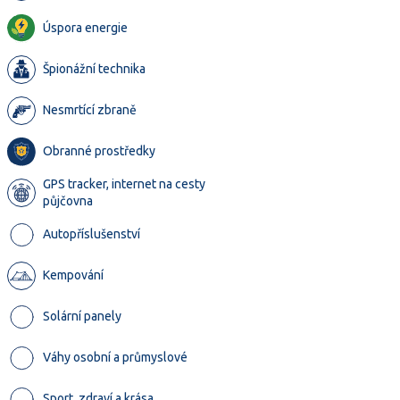
Úspora energie
Špionážní technika
Nesmrtící zbraně
Obranné prostředky
GPS tracker, internet na cesty
půjčovna
Autopříslušenství
Kempování
Solární panely
Váhy osobní a průmyslové
Sport, zdraví a krása