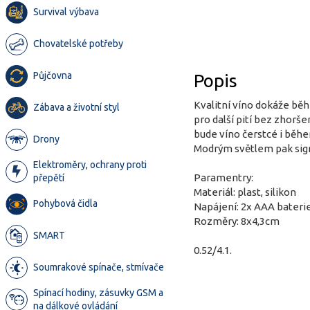
Survival výbava
Chovatelské potřeby
Půjčovna
Popis
Kvalitní víno dokáže běh
Zábava a životní styl
pro další pití bez zhorše
bude víno čerstcé i běhe
Drony
Modrým světlem pak signa
Elektroměry, ochrany proti
Paramentry:
přepětí
Materiál: plast, silikon
Pohybová čidla
Napájení: 2x AAA baterie
Rozměry: 8x4,3cm
SMART
0.52/4.1.
Soumrakové spínače, stmívače
Spínací hodiny, zásuvky GSM a
na dálkové ovládání