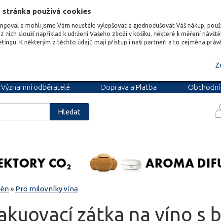
 stránka používá cookies
ungoval a mohli jsme Vám neustále vylepšovat a zjednodušovat Váš nákup, pou
z nich slouží například k udržení Vašeho zboží v košíku, některé k měření návšt
etingu. K některým z těchto údajů mají přístup i naši partneři a to zejména prá
Z
Významní odběratelé
Doprava a Platba
Obchodní
podmínky
Blog
Kariéra
Hledat
zén
»
Pro milovníky vína
uovací zátka na víno s ba