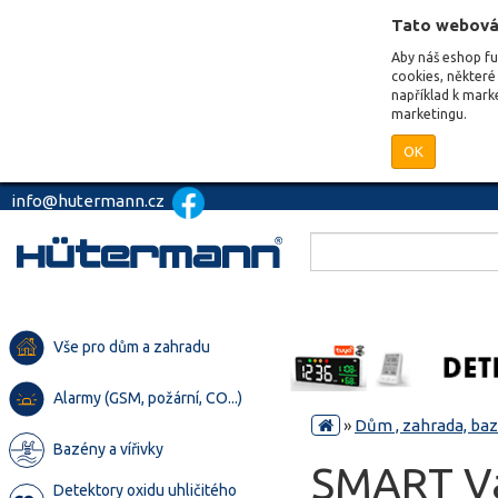
Tato webová
Aby náš eshop f
cookies, některé 
například k mark
marketingu.
OK
info@hutermann.cz
Vše pro dům a zahradu
Alarmy (GSM, požární, CO...)
»
Dům , zahrada, ba
Bazény a vířivky
SMART Vak
Detektory oxidu uhličitého