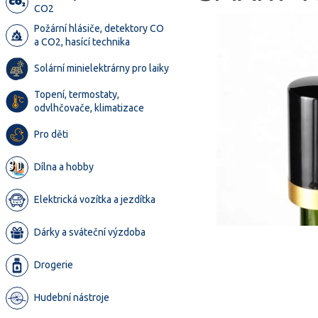
CO2
Požární hlásiče, detektory CO
a CO2, hasící technika
Solární minielektrárny pro laiky
Topení, termostaty,
odvlhčovače, klimatizace
Pro děti
Dílna a hobby
Elektrická vozítka a jezdítka
Dárky a sváteční výzdoba
Drogerie
Hudební nástroje