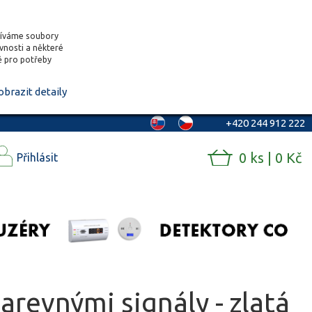
žíváme soubory
ěvnosti a některé
vě pro potřeby
obrazit detaily
+420 244 912 222
0 ks | 0 Kč
Přihlásit
revnými signály - zlatá