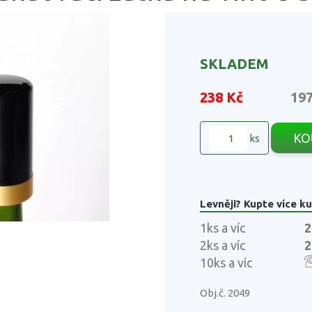
SKLADEM
238 Kč
19
KO
ks
Levněji? Kupte více ku
1ks a víc
2
2ks a víc
2
10ks a víc
Obj.č. 2049