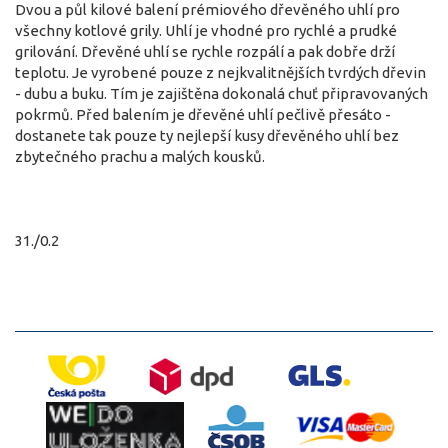
Dvou a půl kilové balení prémiového dřevěného uhlí pro
všechny kotlové grily. Uhlí je vhodné pro rychlé a prudké
grilování. Dřevěné uhlí se rychle rozpálí a pak dobře drží
teplotu. Je vyrobené pouze z nejkvalitnějších tvrdých dřevin
- dubu a buku. Tím je zajištěna dokonalá chuť připravovaných
pokrmů. Před balením je dřevěné uhlí pečlivě přesáto -
dostanete tak pouze ty nejlepší kusy dřevěného uhlí bez
zbytečného prachu a malých kousků.
31./0.2