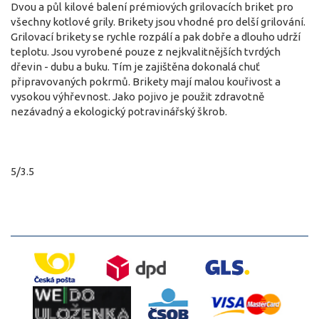
Dvou a půl kilové balení prémiových grilovacích briket pro
všechny kotlové grily. Brikety jsou vhodné pro delší grilování.
Grilovací brikety se rychle rozpálí a pak dobře a dlouho udrží
teplotu. Jsou vyrobené pouze z nejkvalitnějších tvrdých
dřevin - dubu a buku. Tím je zajištěna dokonalá chuť
připravovaných pokrmů. Brikety mají malou kouřivost a
vysokou výhřevnost. Jako pojivo je použit zdravotně
nezávadný a ekologický potravinářský škrob.
5/3.5