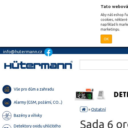
Tato webová
Aby náš eshop f
cookies, některé 
například k mark
marketingu.
OK
info@hutermann.cz
Vše pro dům a zahradu
Alarmy (GSM, požární, CO...)
»
Ostatní
Bazény a vířivky
Sada 6 or
Detektory oxidu uhličitého