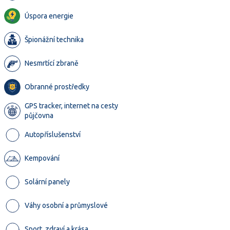
Úspora energie
Špionážní technika
Nesmrtící zbraně
Obranné prostředky
GPS tracker, internet na cesty
půjčovna
Autopříslušenství
Kempování
Solární panely
Váhy osobní a průmyslové
Sport, zdraví a krása