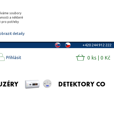
žíváme soubory
ěvnosti a některé
vě pro potřeby
obrazit detaily
+420 244 912 222
0 ks | 0 Kč
Přihlásit