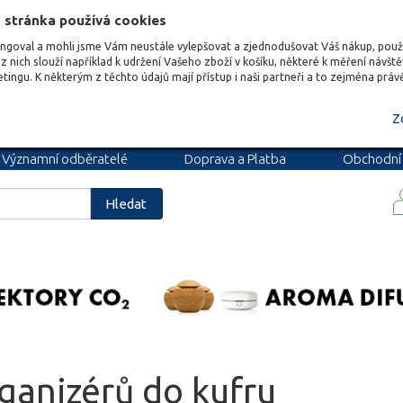
 stránka používá cookies
ungoval a mohli jsme Vám neustále vylepšovat a zjednodušovat Váš nákup, pou
z nich slouží například k udržení Vašeho zboží v košíku, některé k měření návšt
etingu. K některým z těchto údajů mají přístup i naši partneři a to zejména prá
Z
Významní odběratelé
Doprava a Platba
Obchodní
podmínky
Blog
Kariéra
Hledat
ganizérů do kufru