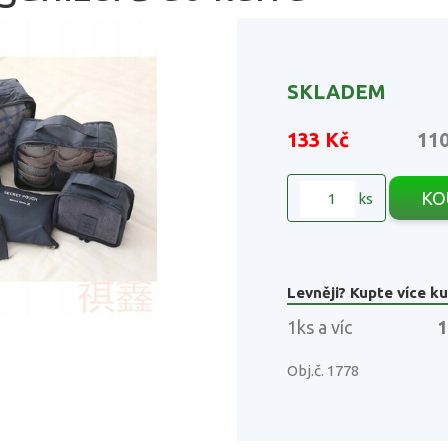
SKLADEM
133 Kč
11
KO
ks
Levněji? Kupte více ku
1ks a víc
1
Obj.č. 1778