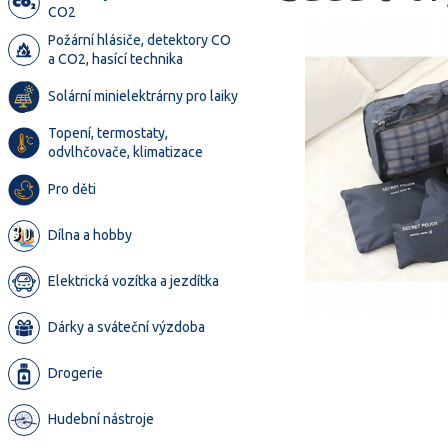
CO2
Požární hlásiče, detektory CO
a CO2, hasící technika
Solární minielektrárny pro laiky
Topení, termostaty,
odvlhčovače, klimatizace
Pro děti
Dílna a hobby
Elektrická vozítka a jezdítka
Dárky a sváteční výzdoba
Drogerie
Hudební nástroje