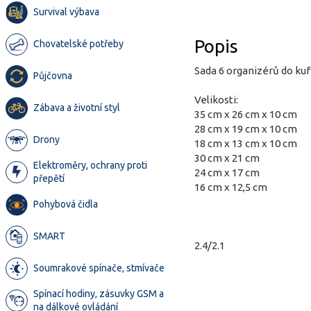
Survival výbava
Popis
Chovatelské potřeby
Sada 6 organizérů do kuf
Půjčovna
Velikosti:
Zábava a životní styl
35 cm x 26 cm x 10 cm
28 cm x 19 cm x 10 cm
Drony
18 cm x 13 cm x 10 cm
30 cm x 21 cm
Elektroměry, ochrany proti
24 cm x 17 cm
přepětí
16 cm x 12,5 cm
Pohybová čidla
SMART
2.4/2.1
Soumrakové spínače, stmívače
Spínací hodiny, zásuvky GSM a
na dálkové ovládání