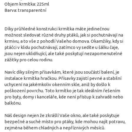
Objem krmítka: 225ml
Barva: transparentní
Díky průhledné konstrukci krmítka máte jedinečnou
možnost sledovat různé druhy ptáků, jak si pochutnávají na
krmivu, a to vše z pohodlí Vašeho domova. Okamžiky, kdy si
ptáčci v klidu pochutnávají, zatímco vy sedíte u šálku čaje,
jsou nejen uklidňující, ale také poskytují nezapomenutelné
zážitky pro celou rodinu.
Navíc díky silným přísavkám, které jsou součástí balení, je
instalace krmítka hračkou. Přísavky zajistí pevné a stabilní
uchycení na jakémkoliv okenním skle, aniž by došlo k
poškození povrchu. Toto krmítko je tak ideálním řešením
pro byty, domy i kanceláře, kde není přístup k zahradě nebo
balkónu.
Náš design nejen že zkrášlí Vaše okno, ale také poskytuje
bezpečné a suché místo pro ptáky, kde mohou najít potravu,
zejména během chladných a nepříznivých měsíců.