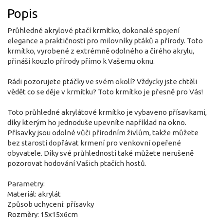
Popis
Průhledné akrylové ptačí krmítko, dokonalé spojení
elegance a praktičnosti pro milovníky ptáků a přírody. Toto
krmítko, vyrobené z extrémně odolného a čirého akrylu,
přináší kouzlo přírody přímo k Vašemu oknu.
Rádi pozorujete ptáčky ve svém okolí? Vždycky jste chtěli
vědět co se děje v krmítku? Toto krmítko je přesně pro Vás!
Toto průhledné akrylátové krmítko je vybaveno přísavkami,
díky kterým ho jednoduše upevníte například na okno.
Přísavky jsou odolné vůči přírodním živlům, takže můžete
bez starostí dopřávat krmení pro venkovní opeřené
obyvatele. Díky své průhlednosti také můžete nerušeně
pozorovat hodování Vašich ptačích hostů.
Parametry:
Materiál: akrylát
Způsob uchycení: přísavky
Rozměry: 15x15x6cm