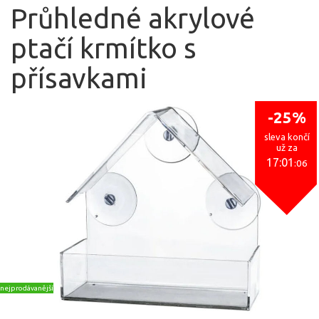
Průhledné akrylové
ptačí krmítko s
přísavkami
-25%
sleva končí
už za
17:01
:06
nejprodávanější