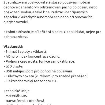
Specializovaní poskytovatelé služeb používají mobilní
ozonové generátory k odstraňování pachů po požáru nebo
poškození vodou, a také k neutralizaci nepříjemných
zápachů v kuřáckých automobilech nebo při renovacích
ojetých vozidel.
Z tohoto důvodu je důležité si hladinu Ozonu hlídat, nejen pro
ochranu zdraví.
Vlastnosti:
- Snímač teploty a vlhkosti.
- AQI pro index koncentrace ozonu.
- Podpora času a data, funkce samokalibrace.
- LCD displej
- USB nabíjecí port pro pohodlné používání.
- S úložným boxem (kufříkem) pro snadné přenášení.
- Elektrochemický senzor pro O3.
Technické údaje:
- Materiál: ABS
- Barva: černá + oranžová