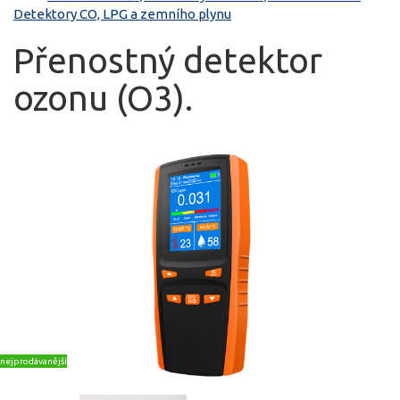
Detektory CO, LPG a zemního plynu
Přenostný detektor
ozonu (O3).
nejprodávanější