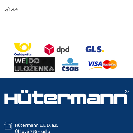
5/1.4.4.
Hütermann E.E.D. a.s.
Úhlová 796 - sídlo