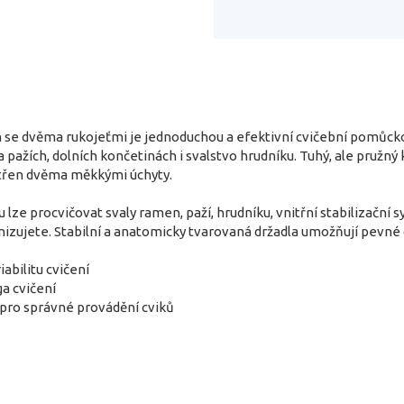
 se dvěma rukojeťmi je jednoduchou a efektivní cvičební pomůckou
a pažích, dolních končetinách i svalstvo hrudníku. Tuhý, ale pružný
atřen dvěma měkkými úchyty.
lze procvičovat svaly ramen, paží, hrudníku, vnitřní stabilizační s
nizujete. Stabilní a anatomicky tvarovaná držadla umožňují pevné
iabilitu cvičení
ga cvičení
pro správné provádění cviků