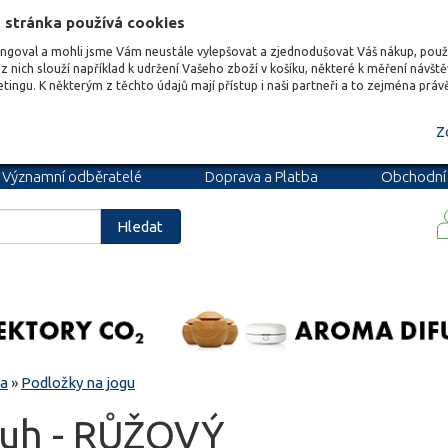
 stránka používá cookies
ungoval a mohli jsme Vám neustále vylepšovat a zjednodušovat Váš nákup, pou
z nich slouží například k udržení Vašeho zboží v košíku, některé k měření návšt
etingu. K některým z těchto údajů mají přístup i naši partneři a to zejména prá
Z
Významní odběratelé
Doprava a Platba
Obchodní
podmínky
Blog
Kariéra
Hledat
sa
»
Podložky na jogu
kruh - RŮŽOVÝ