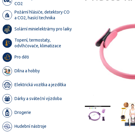
CO2
Požární hlásiče, detektory CO
a CO2, hasící technika
Solární minielektrárny pro laiky
Topení, termostaty,
odvlhčovače, klimatizace
Pro děti
Dílna a hobby
Elektrická vozítka a jezdítka
Dárky a sváteční výzdoba
Drogerie
Hudební nástroje