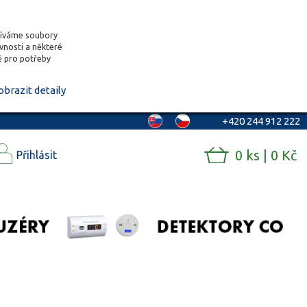
žíváme soubory
ěvnosti a některé
vě pro potřeby
obrazit detaily
+420 244 912 222
0 ks | 0 Kč
Přihlásit