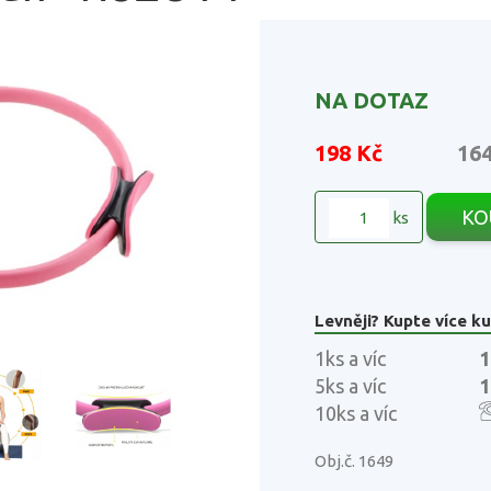
NA DOTAZ
198 Kč
16
KO
ks
Levněji? Kupte více ku
1ks a víc
1
5ks a víc
1
10ks a víc
Obj.č. 1649