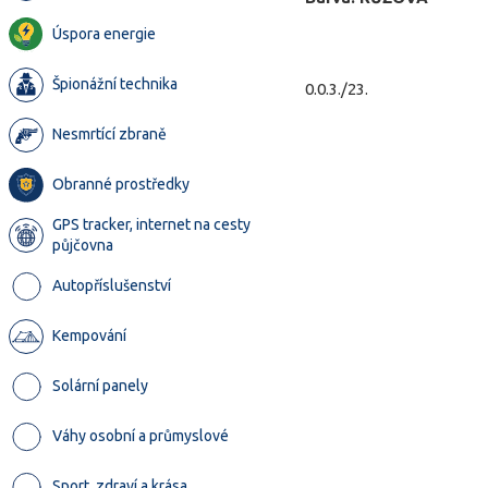
Úspora energie
Špionážní technika
0.0.3./23.
Nesmrtící zbraně
Obranné prostředky
GPS tracker, internet na cesty
půjčovna
Autopříslušenství
Kempování
Solární panely
Váhy osobní a průmyslové
Sport, zdraví a krása