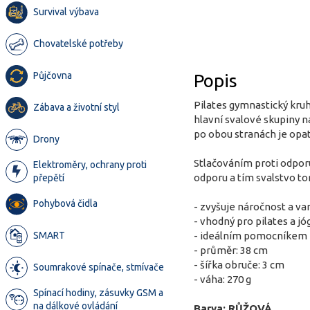
Survival výbava
Chovatelské potřeby
Půjčovna
Popis
Pilates gymnastický kruh
Zábava a životní styl
hlavní svalové skupiny n
po obou stranách je op
Drony
Stlačováním proti odporu 
Elektroměry, ochrany proti
odporu a tím svalstvo to
přepětí
Pohybová čidla
- zvyšuje náročnost a var
- vhodný pro pilates a jó
SMART
- ideálním pomocníkem 
- průměr: 38 cm
- šířka obruče: 3 cm
Soumrakové spínače, stmívače
- váha: 270 g
Spínací hodiny, zásuvky GSM a
na dálkové ovládání
Barva: RŮŽOVÁ