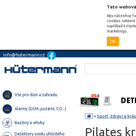
Tato webová
Aby náš eshop f
cookies, některé 
například k mark
marketingu.
OK
info@hutermann.cz
Vše pro dům a zahradu
Alarmy (GSM, požární, CO...)
»
Sport, zdraví a krá
Bazény a vířivky
Pilates 
Detektory oxidu uhličitého