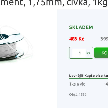
ament, 1,75mm, cívka, 1kg 
SKLADEM
483 Kč
39
KO
ks
Levněji? Kupte více ku
1ks a víc
4
Obj.č. 1556