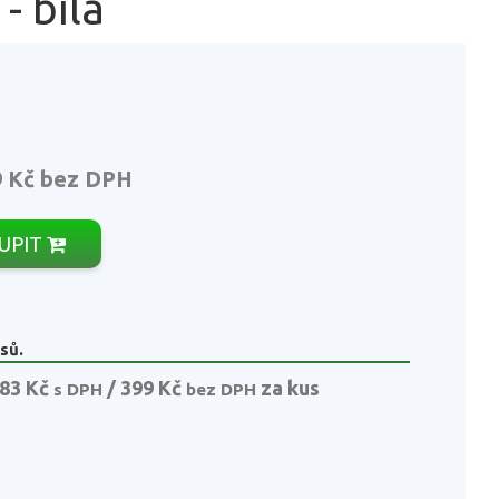
- bílá
9 Kč
bez DPH
UPIT
sů.
83 Kč
/ 399 Kč
za kus
s DPH
bez DPH