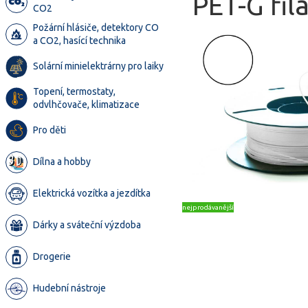
PET-G fil
CO2
Požární hlásiče, detektory CO
a CO2, hasící technika
Solární minielektrárny pro laiky
Topení, termostaty,
odvlhčovače, klimatizace
Pro děti
Dílna a hobby
Elektrická vozítka a jezdítka
nejprodávanější
Dárky a sváteční výzdoba
Drogerie
Hudební nástroje