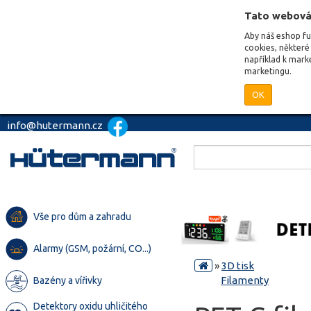
Tato webová
Aby náš eshop f
cookies, některé 
například k mark
marketingu.
OK
info@hutermann.cz
Vše pro dům a zahradu
Alarmy (GSM, požární, CO...)
»
3D tisk
Filamenty
Bazény a vířivky
Detektory oxidu uhličitého