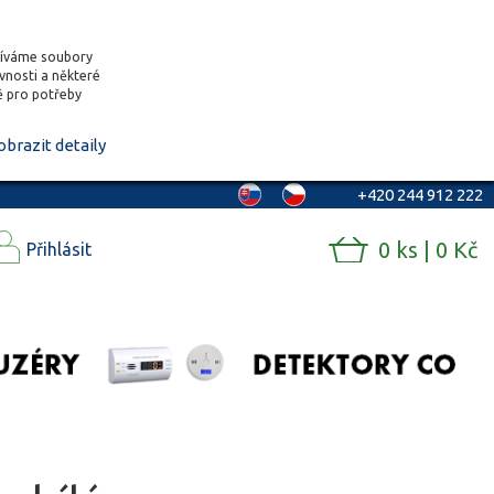
žíváme soubory
ěvnosti a některé
vě pro potřeby
obrazit detaily
+420 244 912 222
0 ks | 0 Kč
Přihlásit