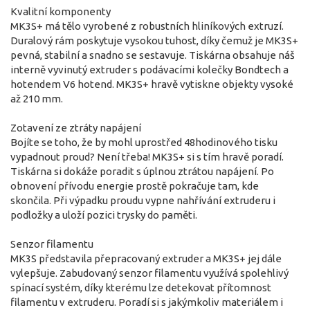
Kvalitní komponenty
MK3S+ má tělo vyrobené z robustních hliníkových extruzí.
Duralový rám poskytuje vysokou tuhost, díky čemuž je MK3S+
pevná, stabilní a snadno se sestavuje. Tiskárna obsahuje náš
interně vyvinutý extruder s podávacími kolečky Bondtech a
hotendem V6 hotend. MK3S+ hravě vytiskne objekty vysoké
až 210 mm.
Zotavení ze ztráty napájení
Bojíte se toho, že by mohl uprostřed 48hodinového tisku
vypadnout proud? Není třeba! MK3S+ si s tím hravě poradí.
Tiskárna si dokáže poradit s úplnou ztrátou napájení. Po
obnovení přívodu energie prostě pokračuje tam, kde
skončila. Při výpadku proudu vypne nahřívání extruderu i
podložky a uloží pozici trysky do paměti.
Senzor filamentu
MK3S představila přepracovaný extruder a MK3S+ jej dále
vylepšuje. Zabudovaný senzor filamentu využívá spolehlivý
spínací systém, díky kterému lze detekovat přítomnost
filamentu v extruderu. Poradí si s jakýmkoliv materiálem i