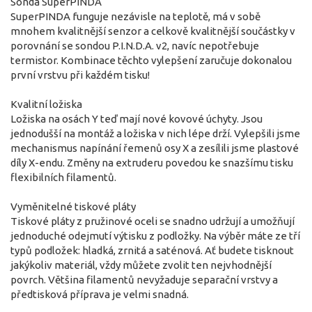
Sonda SuperPINDA
SuperPINDA funguje nezávisle na teplotě, má v sobě
mnohem kvalitnější senzor a celkově kvalitnější součástky v
porovnání se sondou P.I.N.D.A. v2, navíc nepotřebuje
termistor. Kombinace těchto vylepšení zaručuje dokonalou
první vrstvu při každém tisku!
Kvalitní ložiska
Ložiska na osách Y teď mají nové kovové úchyty. Jsou
jednodušší na montáž a ložiska v nich lépe drží. Vylepšili jsme
mechanismus napínání řemenů osy X a zesílili jsme plastové
díly X-endu. Změny na extruderu povedou ke snazšímu tisku
flexibilních filamentů.
Vyměnitelné tiskové pláty
Tiskové pláty z pružinové oceli se snadno udržují a umožňují
jednoduché odejmutí výtisku z podložky. Na výběr máte ze tří
typů podložek: hladká, zrnitá a saténová. Ať budete tisknout
jakýkoliv materiál, vždy můžete zvolit ten nejvhodnější
povrch. Většina filamentů nevyžaduje separační vrstvy a
předtisková příprava je velmi snadná.