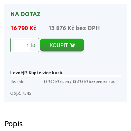
NA DOTAZ
16 790 Kč
13 876 Kč
bez DPH
KOUPIT
ks
Levněji? Kupte více kusů.
1ks a víc
16 790 Kč
/ 13 876 Kč
za kus
s DPH
bez DPH
Obj.č. 7545
Popis