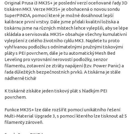
Original Prusa i3 MK3S+ je poslední verzí oceňované řady 3D
tiskáren MK3. Verze MK3S+ je obohacená o novou sondu
SuperPINDA, pomocí které je možné dosáhnout lepší
kalibrace první vrstvy. Dále jsme přidali kvalitní ložiska a
tiskárnu jsme na různých místech lehce vylepšili, aby se lépe
skládala a servisovala. MK3S+ obsahuje všechny kumulativní
vylepšení z celého životního cyklu MK3. Najdete tu proto
vyhřívanou podložku s odnímatelnými pružnými tiskovými
pláty s PEI povrchem, dále je tu automatický Mesh Bed
Leveling pro vyrovnání nerovostí podložky, senzor
filamentu, zotavení ze ztráty napájení (tzv. Power Panic) a
řada důležitých bezpečnostních prvků. A tiskárna je stále
nádherně tichá!
K tiskárně získáte jeden tiskový plát s hladkým PEI
povrchem.
Funkce MK3S+ lze dále rozšířit pomocí unikátního řešení
Multi-Material Upgrade 3, s pomocí kterého lze tisknout až 5
filamenty zároveň.