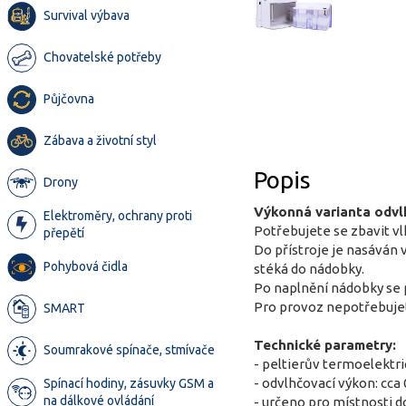
Survival výbava
Chovatelské potřeby
Půjčovna
Zábava a životní styl
Popis
Drony
Výkonná varianta odvl
Elektroměry, ochrany proti
Potřebujete se zbavit v
přepětí
Do přístroje je nasáván 
Pohybová čidla
stéká do nádobky.
Po naplnění nádobky se 
Pro provoz nepotřebujete
SMART
Technické parametry:
Soumrakové spínače, stmívače
- peltierův termoelektri
- odvlhčovací výkon: cca
Spínací hodiny, zásuvky GSM a
na dálkové ovládání
- určeno pro místnosti 