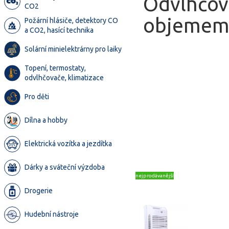
Odvlhčov
CO2
objemem 
Požární hlásiče, detektory CO
a CO2, hasící technika
Solární minielektrárny pro laiky
Topení, termostaty,
odvlhčovače, klimatizace
Pro děti
Dílna a hobby
Elektrická vozítka a jezdítka
Dárky a sváteční výzdoba
nejprodávanější
Drogerie
Hudební nástroje