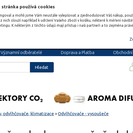
 stránka používá cookies
ungoval a mohli jsme Vám neustále vylepšovat a zjednodušovat Váš nákup, pou
z nich slouží například k udržení Vašeho zboží v košíku, některé k měření návšt
etingu. K některým z těchto údajů mají přístup i naši partneři a to zejména prá
Z
Významní odběratelé
Doprava a Platba
Obchodní
podmínky
Blog
Kariéra
Hledat
, odvlhčovače, klimatizace
»
Odvlhčovače - vysoušeče