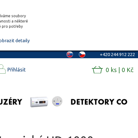
žíváme soubory
ěvnosti a některé
vě pro potřeby
obrazit detaily
+420 244 912 222
0 ks | 0 Kč
Přihlásit