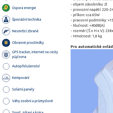
- objem zásobníku: 2l
Úspora energie
- provozní napětí: 220-
- příkon: cca 65W
Špionážní technika
- pracovní podmínky: >
- hlučnost: <40dB(A)
- rozměr ( Š x H x V): 2
Nesmrtící zbraně
- Hmotnost: 1,8 kg
Obranné prostředky
Pro automatické ovlád
GPS tracker, internet na cesty
půjčovna
Autopříslušenství
Kempování
Solární panely
Váhy osobní a průmyslové
Sport, zdraví a krása