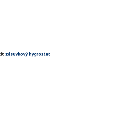
žít
zásuvkový hygrostat