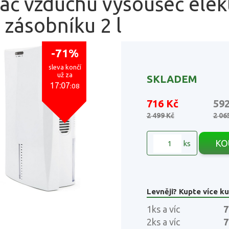
ač vzduchu vysoušeč elek
zásobníku 2 l
-71%
sleva končí
už za
SKLADEM
17:07
:07
716 Kč
59
2 499 Kč
2 06
KO
ks
Levněji? Kupte více ku
1ks a víc
7
2ks a víc
7