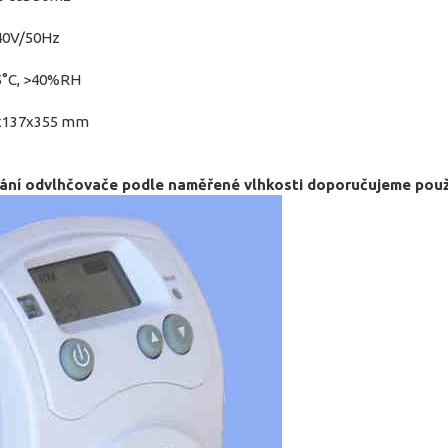
240V/50Hz
15°C, >40%RH
38x137x355 mm
ání odvlhčovače podle naměřené vlhkosti doporučujeme pou