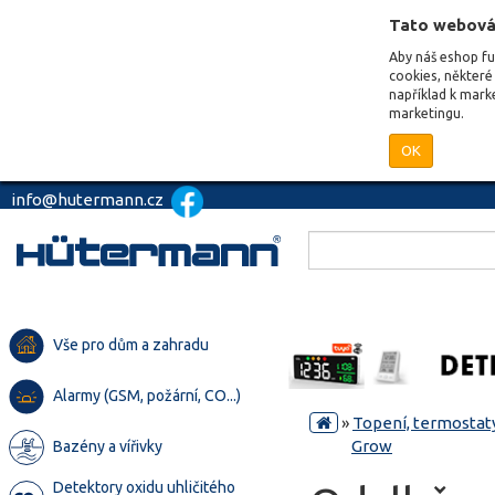
Tato webová
Aby náš eshop f
cookies, některé 
například k mark
marketingu.
OK
info@hutermann.cz
Vše pro dům a zahradu
Alarmy (GSM, požární, CO...)
»
Topení, termostaty
Grow
Bazény a vířivky
Detektory oxidu uhličitého