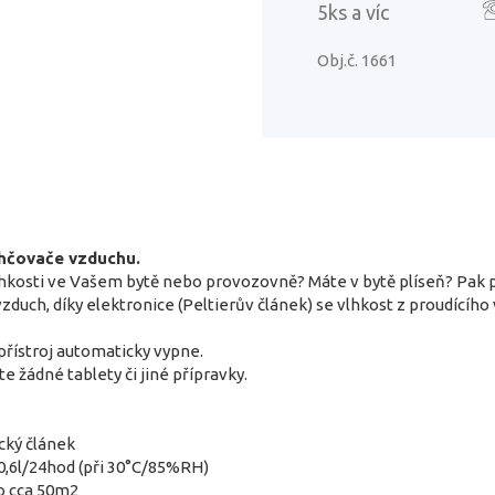
5ks a víc
Obj.č. 1661
hčovače vzduchu.
lhkosti ve Vašem bytě nebo provozovně? Máte v bytě plíseň? Pak 
vzduch, díky elektronice (Peltierův článek) se vlhkost z proudící
přístroj automaticky vypne.
 žádné tablety či jiné přípravky.
cký článek
 0,6l/24hod (při 30°C/85%RH)
do cca 50m2