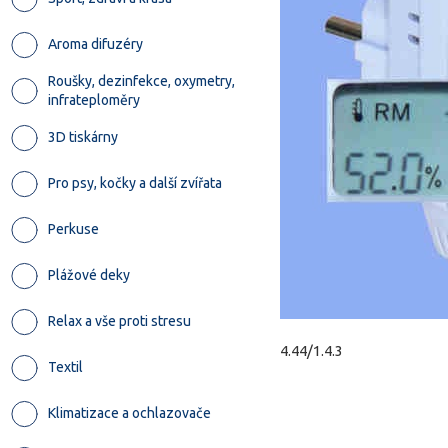
Aroma difuzéry
Roušky, dezinfekce, oxymetry,
infrateploměry
3D tiskárny
Pro psy, kočky a další zvířata
Perkuse
Plážové deky
Relax a vše proti stresu
4.44/1.4.3
Textil
Klimatizace a ochlazovače