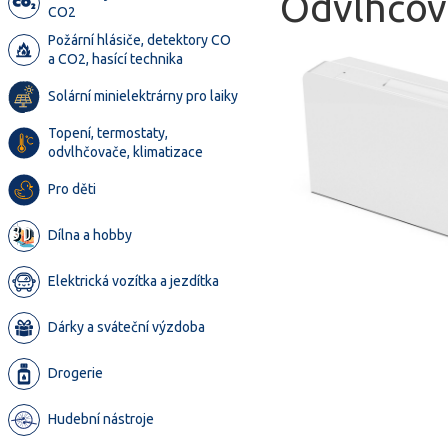
Odvlhčova
CO2
Požární hlásiče, detektory CO
a CO2, hasící technika
Solární minielektrárny pro laiky
Topení, termostaty,
odvlhčovače, klimatizace
Pro děti
Dílna a hobby
Elektrická vozítka a jezdítka
Dárky a sváteční výzdoba
Drogerie
Hudební nástroje