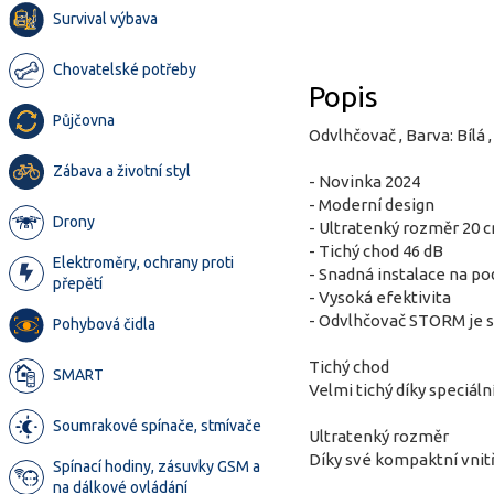
Survival výbava
Chovatelské potřeby
Popis
Půjčovna
Odvlhčovač , Barva: Bílá ,
Zábava a životní styl
- Novinka 2024
- Moderní design
Drony
- Ultratenký rozměr 20 
- Tichý chod 46 dB
Elektroměry, ochrany proti
- Snadná instalace na p
přepětí
- Vysoká efektivita
- Odvlhčovač STORM je sc
Pohybová čidla
Tichý chod
SMART
Velmi tichý díky speciál
Soumrakové spínače, stmívače
Ultratenký rozměr
Díky své kompaktní vnitř
Spínací hodiny, zásuvky GSM a
na dálkové ovládání