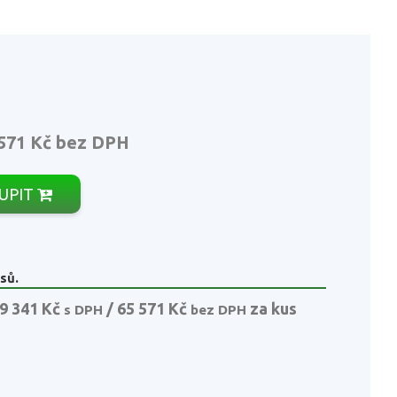
571 Kč
bez DPH
UPIT
sů.
9 341 Kč
/ 65 571 Kč
za kus
s DPH
bez DPH