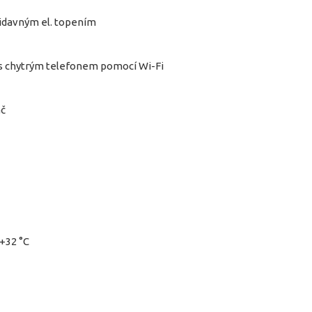
idavným el. topením
 s chytrým telefonem pomocí Wi-Fi
ač
 +32 °C