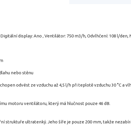
 Digitální display: Ano , Ventilátor: 750 m3/h, Odvlhčení: 108 l/den,
cm
odlahu nebo stěnu
hopen odvést ze vzduchu až 4,5 l/h při teplotě vzduchu 30 °C a vlh
nímu motoru ventilátoru, který má hlučnost pouze 46 dB.
ní struktuře ultratenký. Jeho šíře je pouze 200 mm, takže nezabí