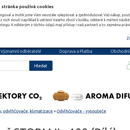
 stránka používá cookies
ungoval a mohli jsme Vám neustále vylepšovat a zjednodušovat Váš nákup, pou
z nich slouží například k udržení Vašeho zboží v košíku, některé k měření návšt
etingu. K některým z těchto údajů mají přístup i naši partneři a to zejména prá
Z
Významní odběratelé
Doprava a Platba
Obchodní
podmínky
Blog
Kariéra
Hledat
, odvlhčovače, klimatizace
»
Odvlhčovače - vysoušeče