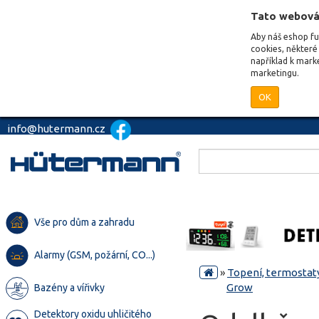
Tato webová
Aby náš eshop f
cookies, některé 
například k mark
marketingu.
OK
info@hutermann.cz
Vše pro dům a zahradu
Alarmy (GSM, požární, CO...)
»
Topení, termostaty
Grow
Bazény a vířivky
Detektory oxidu uhličitého