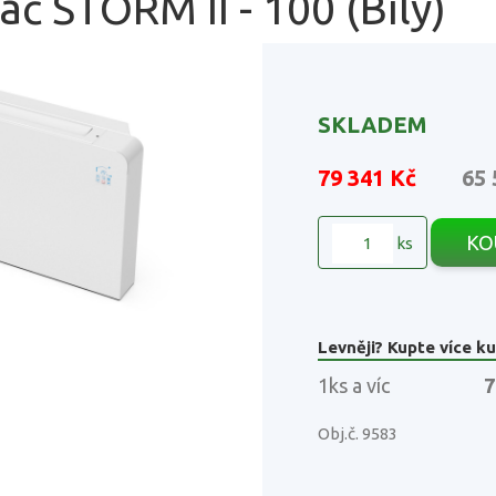
č STORM II - 100 (Bílý)
SKLADEM
79 341 Kč
65 
KO
ks
Levněji? Kupte více ku
1ks a víc
7
Obj.č. 9583