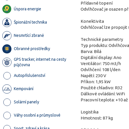
Přídavné topení
Úspora energie
Odvlhčovač je osazen př
Konektivita
Špionážní technika
Odvhlčovač lze propojit
Nesmrtící zbraně
Technické parametry
Typ produktu: Odvlhčov
Obranné prostředky
Barva: Bílá
Digitální display: Ano
GPS tracker, internet na cesty
Ventilátor: 750 m3/h
půjčovna
Odvlhčení: 108 l/den
Autopříslušenství
Napětí: 230 V
Příkon: 1,95 kW
Použité chladivo: R32
Kempování
Dálkové ovládání: WiFi
Pracovní teplota: +10 až
Solární panely
Logistika
Váhy osobní a průmyslové
Hmotnost: 87 kg
Sport, zdraví a krása