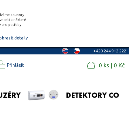
žíváme soubory
ěvnosti a některé
vě pro potřeby
obrazit detaily
+420 244 912 222
0 ks | 0 Kč
Přihlásit