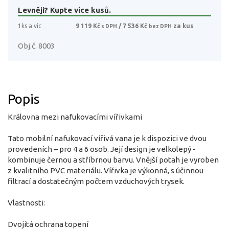
Levněji? Kupte více kusů.
1ks a víc
9 119 Kč
/ 7 536 Kč
za kus
s DPH
bez DPH
Obj.č. 8003
Popis
Královna mezi nafukovacími vířivkami
Tato mobilní nafukovací vířivá vana je k dispozici ve dvou
provedeních – pro 4 a 6 osob. Její design je velkolepý -
kombinuje černou a stříbrnou barvu. Vnější potah je vyroben
z kvalitního PVC materiálu. Vířivka je výkonná, s účinnou
filtrací a dostatečným počtem vzduchových trysek.
Vlastnosti:
Dvojitá ochrana topení