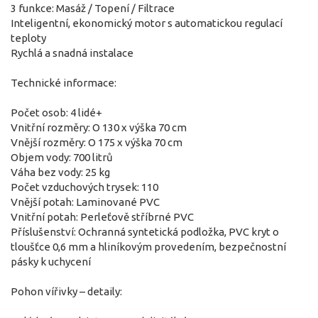
3 funkce: Masáž / Topení / Filtrace
Inteligentní, ekonomický motor s automatickou regulací
teploty
Rychlá a snadná instalace
Technické informace:
Počet osob: 4 lidé+
Vnitřní rozměry: O 130 x výška 70 cm
Vnější rozměry: O 175 x výška 70 cm
Objem vody: 700 litrů
Váha bez vody: 25 kg
Počet vzduchových trysek: 110
Vnější potah: Laminované PVC
Vnitřní potah: Perleťově stříbrné PVC
Příslušenství: Ochranná syntetická podložka, PVC kryt o
tloušťce 0,6 mm a hliníkovým provedením, bezpečnostní
pásky k uchycení
Pohon vířivky – detaily: