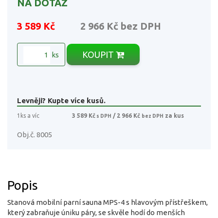
NA DOTAZ
3 589 Kč
2 966 Kč
bez DPH
KOUPIT
ks
Levněji? Kupte více kusů.
1ks a víc
3 589 Kč
/ 2 966 Kč
za kus
s DPH
bez DPH
Obj.č. 8005
Popis
Stanová mobilní parní sauna MPS-4 s hlavovým přístřeškem,
který zabraňuje úniku páry, se skvěle hodí do menších