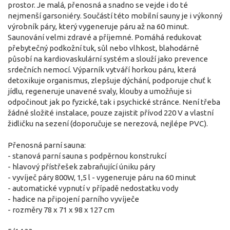
prostor. Je malá, přenosná a snadno se vejde i do té
nejmenší garsoniéry. Součástí této mobilní sauny je i výkonný
výrobník páry, který vygeneruje páru až na 60 minut.
Saunování velmi zdravé a příjemné. Pomáhá redukovat
přebytečný podkožní tuk, sůl nebo vlhkost, blahodárně
působí na kardiovaskulární systém a slouží jako prevence
srdečních nemocí. Výparník vytváří horkou páru, která
detoxikuje organismus, zlepšuje dýchání, podporuje chuť k
jídlu, regeneruje unavené svaly, klouby a umožňuje si
odpočinout jak po fyzické, tak i psychické stránce. Není třeba
žádné složité instalace, pouze zajistit přívod 220 V a vlastní
židličku na sezení (doporučuje se nerezová, nejlépe PVC).
Přenosná parní sauna:
- stanová parní sauna s podpěrnou konstrukcí
- hlavový přístřešek zabraňující úniku páry
- vyvíječ páry 800W, 1,5 l - vygeneruje páru na 60 minut
- automatické vypnutí v případě nedostatku vody
- hadice na připojení parního vyvíječe
- rozměry 78 x 71 x 98 x 127 cm