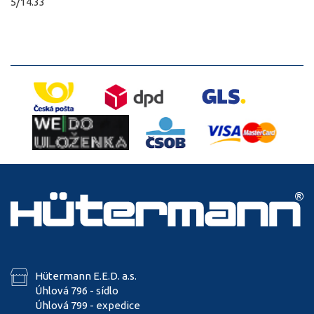
5/14.33
Hütermann E.E.D. a.s.
Úhlová 796 - sídlo
Úhlová 799 - expedice