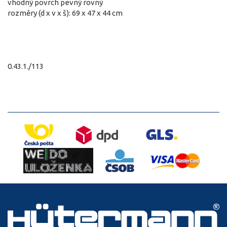
vhodný povrch pevný rovný
rozměry (d x v x š): 69 x 47 x 44 cm
0.43.1./113