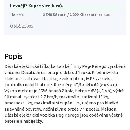
Levněji? Kupte více kusů.
1ks a víc
2 540 Kč
/ 2 099 Kč
za kus
s DPH
bez DPH
Obj.č. 25005
Popis
Dětská elektrická tříkolka italské firmy Peg-Pérego vyráběná
v licenci Ducati. Je určena pro děti od 1 roku. Přední světla,
klakson, startovací tlačítko, zvuk motoru, MP3 zásuvka,
kontrolka nabití baterie. Rozměry: 47,5 x 44 x 69 (v x š x d).
Výkon motoru je 25W, hnaná 2 kola, baterie 6V (4,5 Ah), výdrž
80 minut, rychlost 2,7 km/h, maximální zatížení 15 kg,
hmotnost 5kg, maximální stoupání 5%, určeno pro hladké
zpevněné povrchy, nožní plyn a brzda v 1 pedálu, klakson.
Dětská elektrická vozítka Peg Perego jsou dodávána včetně
baterie a nabíječky.