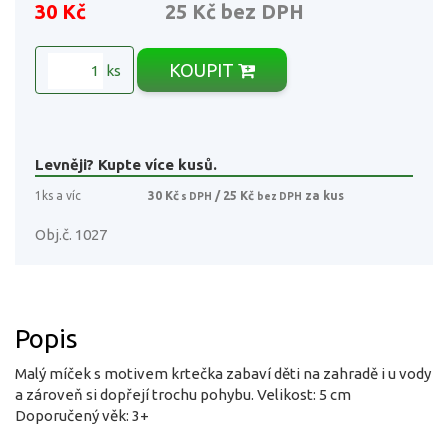
30 Kč
25 Kč
bez DPH
KOUPIT
ks
Levněji? Kupte více kusů.
1ks a víc
30 Kč
/ 25 Kč
za kus
s DPH
bez DPH
Obj.č. 1027
Popis
Malý míček s motivem krtečka zabaví děti na zahradě i u vody
a zároveň si dopřejí trochu pohybu. Velikost: 5 cm
Doporučený věk: 3+