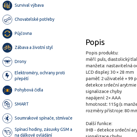
Survival výbava
Chovatelské potřeby
Půjčovna
Popis
Zábava a životní styl
Popis produktu:
měří: puls, diastolický tla
Drony
manžeta: nastavitelná od
LCD displej: 30 × 28 mm
Elektroměry, ochrany proti
paměť: 2 uživatelé × 99 
přepětí
detekce srdeční arytmie
Pohybová čidla
signalizace chyby
napájení: 2× AAA
SMART
hmotnost: 115g (s manže
rozměry přístroje: 80 
Soumrakové spínače, stmívače
Další funkce:
Spínací hodiny, zásuvky GSM a
IHB - detekce srdeční ar
na dálkové ovládání
signalizace chyby