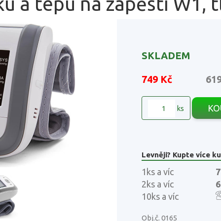
ku a tepu na zápěstí W1, 
SKLADEM
749 Kč
61
KO
ks
Levněji? Kupte více ku
1ks a víc
7
2ks a víc
6
10ks a víc
Obj.č. 0165