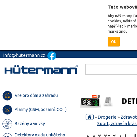
Tato webová
Aby náš eshop f
cookies, některé 
například k mark
marketingu.
OK
info@hutermann.cz
Vše pro dům a zahradu
Alarmy (GSM, požární, CO...)
»
Drogerie
»
Zdravot
Sport, zdraví a krá
Bazény a vířivky
Detektory oxidu uhličitého