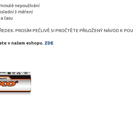
 minutě nepoužívání
oslední 3 měření
a času
DEK. PROSÍM PEČLIVĚ SI PROČTĚTE PŘILOŽENÝ NÁVOD K POUŽ
ete v našem eshopu.
ZDE