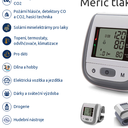
Měřič tla
CO2
Požární hlásiče, detektory CO
a CO2, hasící technika
Solární minielektrárny pro laiky
Topení, termostaty,
odvlhčovače, klimatizace
Pro děti
Dílna a hobby
Elektrická vozítka a jezdítka
Dárky a sváteční výzdoba
Drogerie
Hudební nástroje