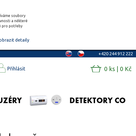
žíváme soubory
ěvnosti a některé
vě pro potřeby
obrazit detaily
+420 244 912 222
0 ks | 0 Kč
Přihlásit