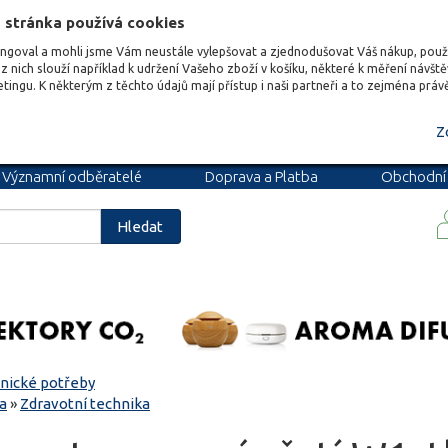
 stránka používá cookies
ungoval a mohli jsme Vám neustále vylepšovat a zjednodušovat Váš nákup, pou
z nich slouží například k udržení Vašeho zboží v košíku, některé k měření návšt
etingu. K některým z těchto údajů mají přístup i naši partneři a to zejména prá
Z
Významní odběratelé
Doprava a Platba
Obchodní
podmínky
Blog
Kariéra
Hledat
nické potřeby
sa
»
Zdravotní technika