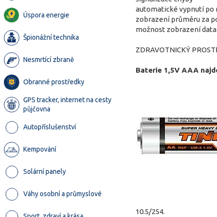
automatické vypnutí po
Úspora energie
zobrazení průměru za p
možnost zobrazení data 
Špionážní technika
ZDRAVOTNICKÝ PROSTŘE
Nesmrtící zbraně
Baterie 1,5V AAA najd
Obranné prostředky
GPS tracker, internet na cesty
půjčovna
Autopříslušenství
Kempování
Solární panely
Váhy osobní a průmyslové
10.5/254.
Sport, zdraví a krása