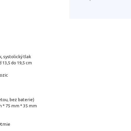
k, systolický tlak
 13,5 do 19,5 cm
pozic
tou, bez baterie)
mm * 75 mm * 35 mm
ytmie