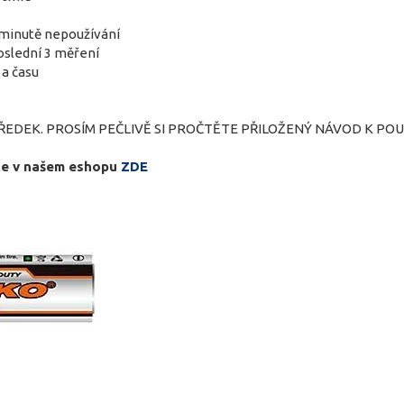
 minutě nepoužívání
oslední 3 měření
a času
DEK. PROSÍM PEČLIVĚ SI PROČTĚTE PŘILOŽENÝ NÁVOD K POUŽ
te v našem eshopu
ZDE