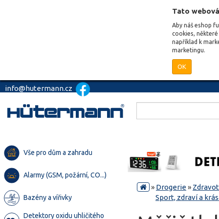
Tato webová
Aby náš eshop f
cookies, některé 
například k mark
marketingu.
OK
info@hutermann.cz
Vše pro dům a zahradu
Alarmy (GSM, požární, CO...)
»
Drogerie
»
Zdravot
Sport, zdraví a krá
Bazény a vířivky
Detektory oxidu uhličitého