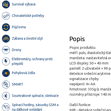
Survival výbava
Chovatelské potřeby
Půjčovna
Popis
Zábava a životní styl
Popis produktu:
Drony
měří: puls, diastolický tla
manžeta: nastavitelná o
Elektroměry, ochrany proti
LCD displej: 50 × 40 mm
přepětí
paměť: 2 uživatelé × 99 
Pohybová čidla
detekce srdeční arytmie
signalizace chyby
napájení: 4× AA
SMART
hmotnost: 335g (s manže
rozměry přístroje: 140
Soumrakové spínače, stmívače
Další funkce:
Spínací hodiny, zásuvky GSM a
na dálkové ovládání
IHB - detekce srdeční ar