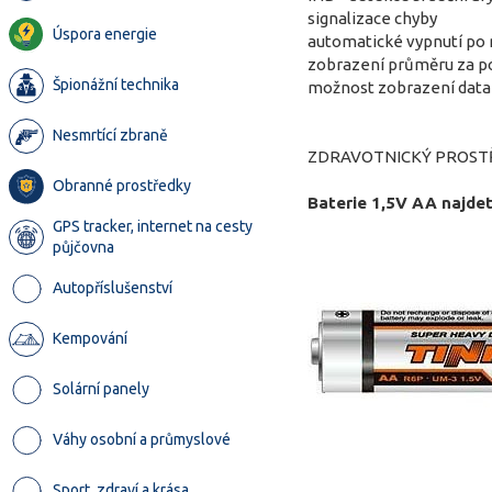
signalizace chyby
Úspora energie
automatické vypnutí po
zobrazení průměru za p
Špionážní technika
možnost zobrazení data 
Nesmrtící zbraně
ZDRAVOTNICKÝ PROSTŘE
Obranné prostředky
Baterie 1,5V AA najde
GPS tracker, internet na cesty
půjčovna
Autopříslušenství
Kempování
Solární panely
Váhy osobní a průmyslové
Sport, zdraví a krása