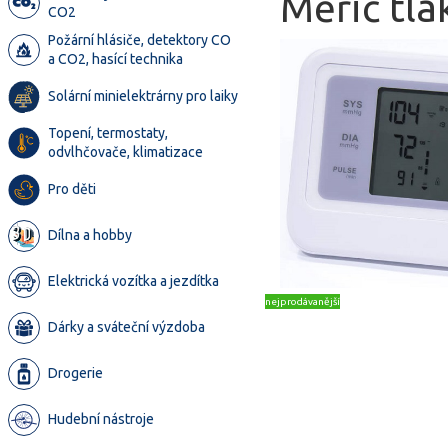
Měřič tla
CO2
Požární hlásiče, detektory CO
a CO2, hasící technika
Solární minielektrárny pro laiky
Topení, termostaty,
odvlhčovače, klimatizace
Pro děti
Dílna a hobby
Elektrická vozítka a jezdítka
nejprodávanější
Dárky a sváteční výzdoba
Drogerie
Hudební nástroje