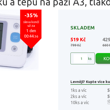
ku a tepu na paži A3, tlak
-35%
sleva končí
už za
SKLADEM
1 den
00:44
:35
519 Kč
42
799 Kč
660 
KO
ks
Levněji? Kupte více ku
1ks a víc
5
2ks a víc
5
10ks a víc