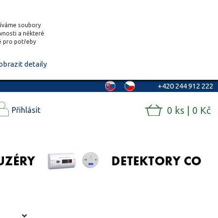
žíváme soubory
ěvnosti a některé
vě pro potřeby
obrazit detaily
+420 244 912 222
0 ks | 0 Kč
Přihlásit