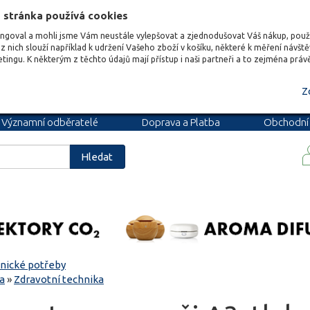
 stránka používá cookies
ungoval a mohli jsme Vám neustále vylepšovat a zjednodušovat Váš nákup, pou
z nich slouží například k udržení Vašeho zboží v košíku, některé k měření návšt
etingu. K některým z těchto údajů mají přístup i naši partneři a to zejména prá
Z
Významní odběratelé
Doprava a Platba
Obchodní
podmínky
Blog
Kariéra
Hledat
nické potřeby
sa
»
Zdravotní technika