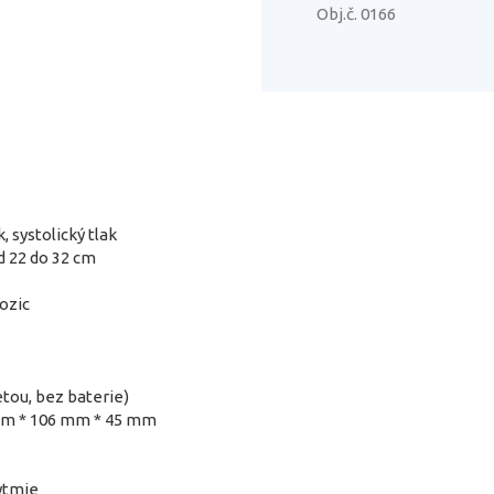
Obj.č. 0166
k, systolický tlak
d 22 do 32 cm
pozic
tou, bez baterie)
 mm * 106 mm * 45 mm
ytmie