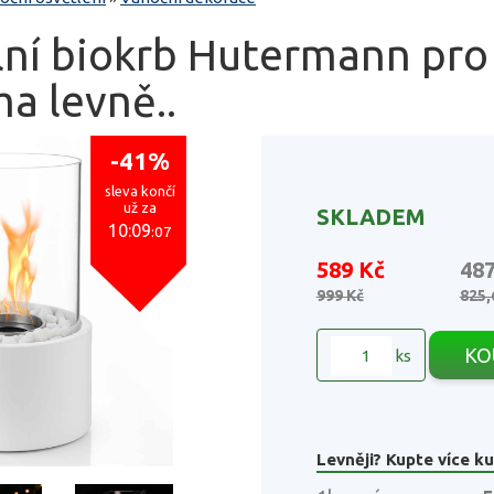
lní biokrb Hutermann pro
a levně..
-41%
sleva končí
už za
SKLADEM
10:09
:06
589 Kč
48
999 Kč
825,
KO
ks
Levněji? Kupte více ku