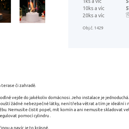
1ks a víc
5
10ks a víc
5
20ks a víc
Obj.č. 1429
 terase či zahradě.
hodlně vejde do jakékoliv domácnosi. Jeho instalace je jednoduchá.
ouští žádné nebezpečné látky, není třeba větrat a tím je ideální i 
u. Nemusíte čistit popel, mít komín a ani nemusíte skladovat vel
egulovat pomocí cylindru .
řinou a navíc je to krásné.