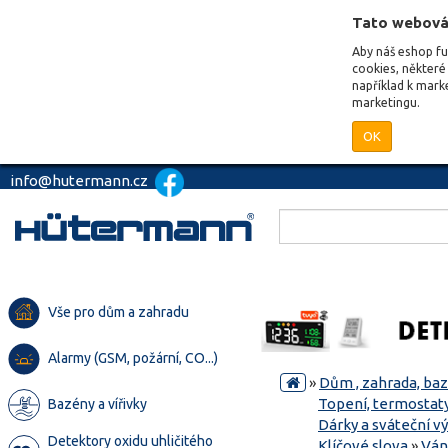
Tato webová
Aby náš eshop f
cookies, některé 
například k mark
marketingu.
OK
info@hutermann.cz
Vše pro dům a zahradu
Alarmy (GSM, požární, CO...)
»
Dům , zahrada, ba
Topení, termostaty
Bazény a vířivky
Dárky a sváteční v
Detektory oxidu uhličitého
Klíčové slova
»
Ván