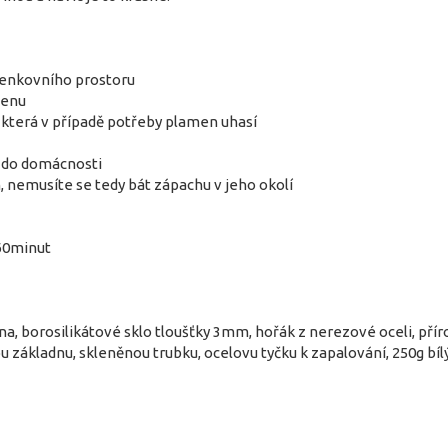
 venkovního prostoru
menu
 která v případě potřeby plamen uhasí
i do domácnosti
, nemusíte se tedy bát zápachu v jeho okolí
60minut
na, borosilikátové sklo tloušťky 3mm, hořák z nerezové oceli, pří
 základnu, skleněnou trubku, ocelovu tyčku k zapalování, 250g bí