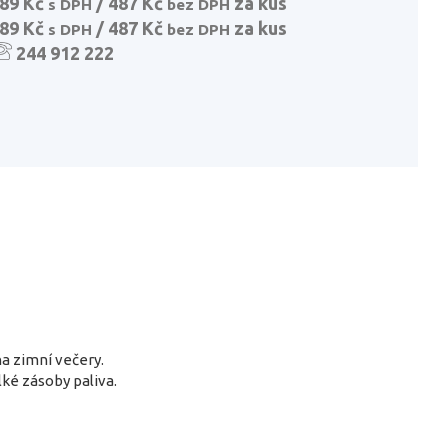
89 Kč
/ 487 Kč
za kus
s DPH
bez DPH
89 Kč
/ 487 Kč
za kus
s DPH
bez DPH
244 912 222
na zimní večery.
ké zásoby paliva.