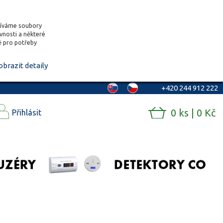
žíváme soubory
ěvnosti a některé
vě pro potřeby
obrazit detaily
+420 244 912 222
0 ks | 0 Kč
Přihlásit