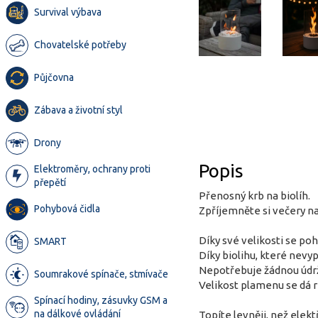
Survival výbava
Chovatelské potřeby
Půjčovna
Zábava a životní styl
Drony
Popis
Elektroměry, ochrany proti
přepětí
Přenosný krb na biolíh.
Pohybová čidla
Zpříjemněte si večery na
Díky své velikosti se po
SMART
Díky biolihu, které nevyp
Nepotřebuje žádnou údržb
Soumrakové spínače, stmívače
Velikost plamenu se dá r
Spínací hodiny, zásuvky GSM a
na dálkové ovládání
Topíte levněji, než elekt