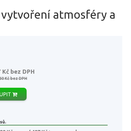
 vytvoření atmosféry a
7 Kč
bez DPH
60 Kč
bez DPH
UPIT
sů.