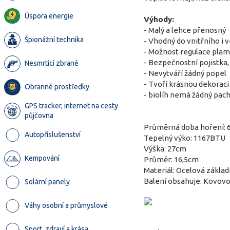
Úspora energie
Výhody:
- Malý a lehce přenosný
Špionážní technika
- Vhodný do vnitřního i
- Možnost regulace pla
- Bezpečnostní pojistka,
Nesmrtící zbraně
- Nevytváří žádný popel
- Tvoří krásnou dekorac
Obranné prostředky
- biolíh nemá žádný pach
GPS tracker, internet na cesty
půjčovna
Průměrná doba hoření: 
Autopříslušenství
Tepelný výko: 1167BTU
Výška: 27cm
Kempování
Průměr: 16,5cm
Materiál: Ocelová základ
Balení obsahuje: Kovovou
Solární panely
Váhy osobní a průmyslové
Sport, zdraví a krása