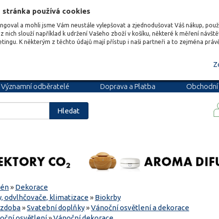
 stránka používá cookies
ungoval a mohli jsme Vám neustále vylepšovat a zjednodušovat Váš nákup, pou
z nich slouží například k udržení Vašeho zboží v košíku, některé k měření návšt
etingu. K některým z těchto údajů mají přístup i naši partneři a to zejména prá
Z
Významní odběratelé
Doprava a Platba
Obchodní
podmínky
Blog
Kariéra
Hledat
zén
»
Dekorace
, odvlhčovače, klimatizace
»
Biokrby
ýzdoba
»
Svatební doplňky
»
Vánoční osvětlení a dekorace
oční osvětlení
»
Vánoční dekorace