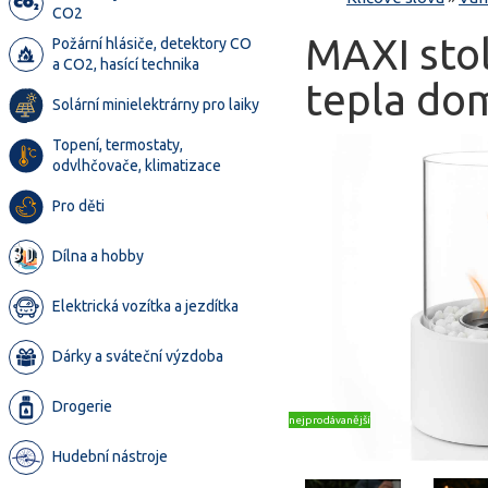
CO2
MAXI sto
Požární hlásiče, detektory CO
a CO2, hasící technika
tepla dom
Solární minielektrárny pro laiky
Topení, termostaty,
odvlhčovače, klimatizace
Pro děti
Dílna a hobby
Elektrická vozítka a jezdítka
Dárky a sváteční výzdoba
Drogerie
nejprodávanější
Hudební nástroje